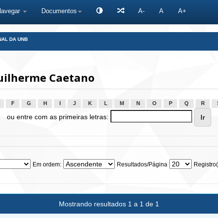
Navegar
Documentos
A-
A
A+
NAL DA UNB
uilherme Caetano
F
G
H
I
J
K
L
M
N
O
P
Q
R
ou entre com as primeiras letras:
Em ordem:
Resultados/Página
Registro(
Mostrando resultados 1 a 1 de 1