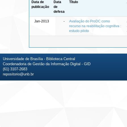
Data de
Data
Título
publicação
de
defesa
Jan-2013
-
Avaliação do ProDC como
recurso na reabilitação cognitiva :
estudo piloto
Universidade de Brasília - Biblioteca Central
Coordenadoria de Gestão da Informação Digital - GID
(61) 3107-2683
repositorio@unb.br