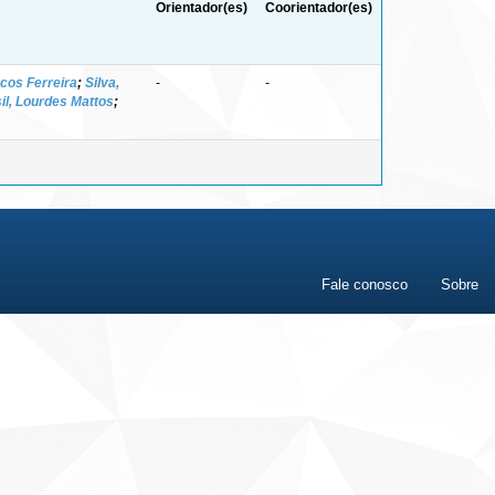
Orientador(es)
Coorientador(es)
rcos Ferreira
;
Silva,
-
-
il, Lourdes Mattos
;
Fale conosco
Sobre