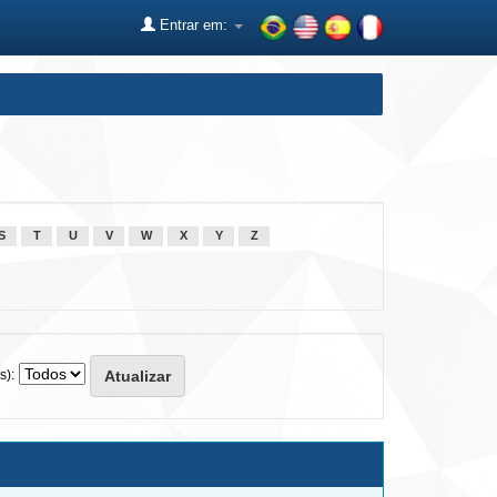
Entrar em:
S
T
U
V
W
X
Y
Z
s):