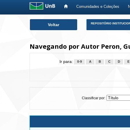
Comunidades e Coleções
Skip
REPOSITÓRIO INSTITUCIO
Voltar
navigation
Navegando por Autor Peron, G
Ir para:
0-9
A
B
C
D
E
Classificar por: