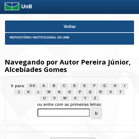
Skip
Voltar
navigation
REPOSITÓRIO INSTITUCIONAL DA UNB
Navegando por Autor Pereira Júnior,
Alcebíades Gomes
Ir para:
0-9
A
B
C
D
E
F
G
H
I
J
K
L
M
N
O
P
Q
R
S
T
U
V
W
X
Y
Z
ou entre com as primeiras letras: