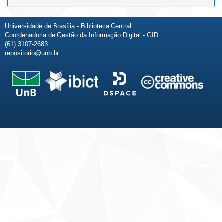
Universidade de Brasília - Biblioteca Central
Coordenadoria de Gestão da Informação Digital - GID
(61) 3107-2683
repositorio@unb.br
Fale conosco
Sobre