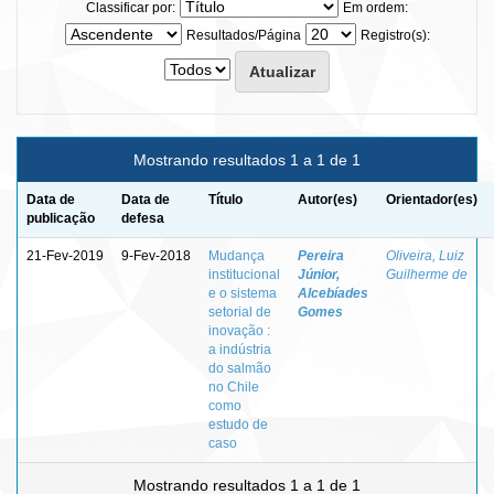
Classificar por:
Em ordem:
Resultados/Página
Registro(s):
Mostrando resultados 1 a 1 de 1
Data de
Data de
Título
Autor(es)
Orientador(es)
publicação
defesa
21-Fev-2019
9-Fev-2018
Mudança
Pereira
Oliveira, Luiz
institucional
Júnior,
Guilherme de
e o sistema
Alcebíades
setorial de
Gomes
inovação :
a indústria
do salmão
no Chile
como
estudo de
caso
Mostrando resultados 1 a 1 de 1