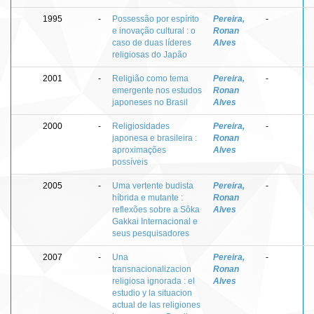
1995
-
Possessão por espírito
Pereira,
-
e inovação cultural : o
Ronan
caso de duas líderes
Alves
religiosas do Japão
2001
-
Religião como tema
Pereira,
-
emergente nos estudos
Ronan
japoneses no Brasil
Alves
2000
-
Religiosidades
Pereira,
-
japonesa e brasileira :
Ronan
aproximações
Alves
possíveis
2005
-
Uma vertente budista
Pereira,
-
híbrida e mutante :
Ronan
reflexões sobre a Sôka
Alves
Gakkai Internacional e
seus pesquisadores
2007
-
Una
Pereira,
-
transnacionalizacion
Ronan
religiosa ignorada : el
Alves
estudio y la situacion
actual de las religiones