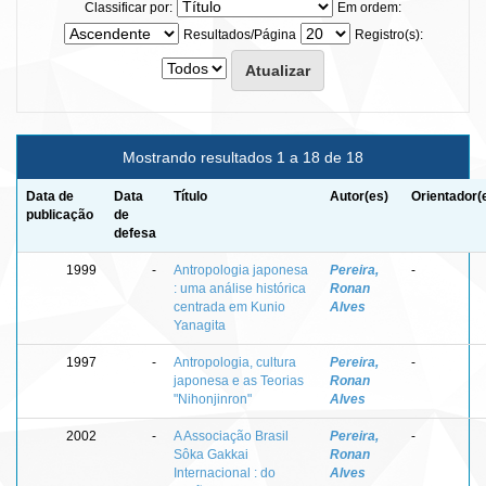
Classificar por:
Em ordem:
Resultados/Página
Registro(s):
Mostrando resultados 1 a 18 de 18
Data de
Data
Título
Autor(es)
Orientador(
publicação
de
defesa
1999
-
Antropologia japonesa
Pereira,
-
: uma análise histórica
Ronan
centrada em Kunio
Alves
Yanagita
1997
-
Antropologia, cultura
Pereira,
-
japonesa e as Teorias
Ronan
"Nihonjinron"
Alves
2002
-
A Associação Brasil
Pereira,
-
Sôka Gakkai
Ronan
Internacional : do
Alves