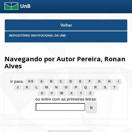
Skip
Voltar
navigation
REPOSITÓRIO INSTITUCIONAL DA UNB
Navegando por Autor Pereira, Ronan
Alves
Ir para:
0-9
A
B
C
D
E
F
G
H
I
J
K
L
M
N
O
P
Q
R
S
T
U
V
W
X
Y
Z
ou entre com as primeiras letras: