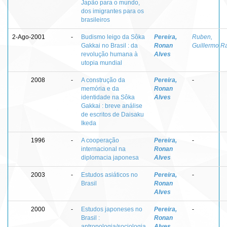
Japão para o mundo,
dos imigrantes para os
brasileiros
2-Ago-2001
-
Budismo leigo da Sôka
Pereira,
Ruben,
Gakkai no Brasil : da
Ronan
Guillermo R
revolução humana à
Alves
utopia mundial
2008
-
A construção da
Pereira,
-
memória e da
Ronan
identidade na Sôka
Alves
Gakkai : breve análise
de escritos de Daisaku
Ikeda
1996
-
A cooperação
Pereira,
-
internacional na
Ronan
diplomacia japonesa
Alves
2003
-
Estudos asiáticos no
Pereira,
-
Brasil
Ronan
Alves
2000
-
Estudos japoneses no
Pereira,
-
Brasil :
Ronan
antropologia/sociologia
Alves