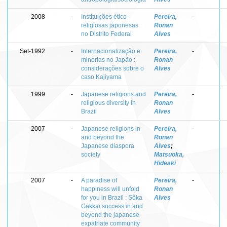
2008
-
Instituições ético-
Pereira,
-
religiosas japonesas
Ronan
no Distrito Federal
Alves
Set-1992
-
Internacionalização e
Pereira,
-
minorias no Japão :
Ronan
considerações sobre o
Alves
caso Kajiyama
1999
-
Japanese religions and
Pereira,
-
religious diversity in
Ronan
Brazil
Alves
2007
-
Japanese religions in
Pereira,
-
and beyond the
Ronan
Japanese diaspora
Alves
;
society
Matsuoka,
Hideaki
2007
-
A paradise of
Pereira,
-
happiness will unfold
Ronan
for you in Brazil : Sôka
Alves
Gakkai success in and
beyond the japanese
expatriate community