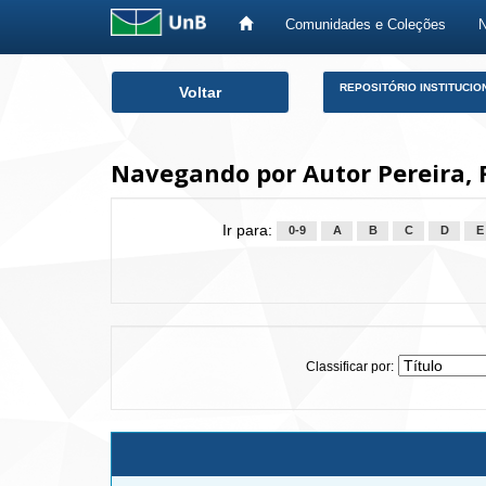
Comunidades e Coleções
Skip
REPOSITÓRIO INSTITUCIO
Voltar
navigation
Navegando por Autor Pereira,
Ir para:
0-9
A
B
C
D
E
Classificar por: