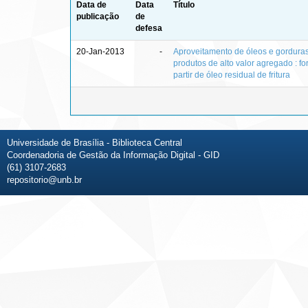
Data de
Data
Título
publicação
de
defesa
20-Jan-2013
-
Aproveitamento de óleos e gorduras
produtos de alto valor agregado : f
partir de óleo residual de fritura
Universidade de Brasília - Biblioteca Central
Coordenadoria de Gestão da Informação Digital - GID
(61) 3107-2683
repositorio@unb.br