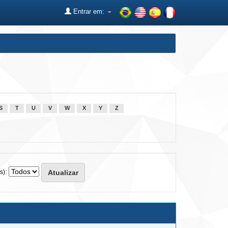
Entrar em:
S
T
U
V
W
X
Y
Z
s):