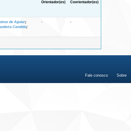
Orientador(es)
Coorientador(es)
teus de Aguiar
;
-
-
andeira Candido
;
Fale conosco
Sobre