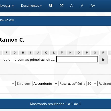
Navegar
Documentos
A-
A
A+
NAL DA UNB
 Ramon C.
F
G
H
I
J
K
L
M
N
O
P
Q
R
ou entre com as primeiras letras:
Em ordem:
Resultados/Página
Registro(
Mostrando resultados 1 a 1 de 1