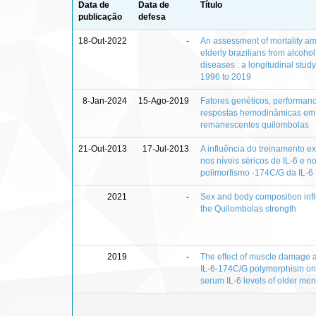
Data de
Data de
Título
publicação
defesa
18-Out-2022
-
An assessment of mortality a
elderly brazilians from alcoho
diseases : a longitudinal stud
1996 to 2019
8-Jan-2024
15-Ago-2019
Fatores genéticos, performance
respostas hemodinâmicas em
remanescentes quilombolas
21-Out-2013
17-Jul-2013
A influência do treinamento ex
nos níveis séricos de IL-6 e n
polimorfismo -174C/G da IL-6
2021
-
Sex and body composition inf
the Quilombolas strength
2019
-
The effect of muscle damage 
IL-6-174C/G polymorphism on
serum IL-6 levels of older men