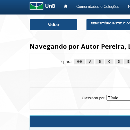
Comunidades e Coleções
Skip
REPOSITÓRIO INSTITUCIO
Voltar
navigation
Navegando por Autor Pereira, 
Ir para:
0-9
A
B
C
D
E
Classificar por: