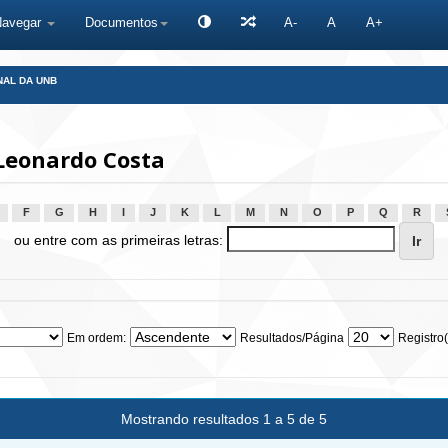
Navegar
Documentos
A-
A
A+
NAL DA UNB
Leonardo Costa
F
G
H
I
J
K
L
M
N
O
P
Q
R
ou entre com as primeiras letras:
Em ordem:
Resultados/Página
Registro(
Mostrando resultados 1 a 5 de 5