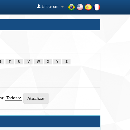
Entrar em:
S
T
U
V
W
X
Y
Z
s):