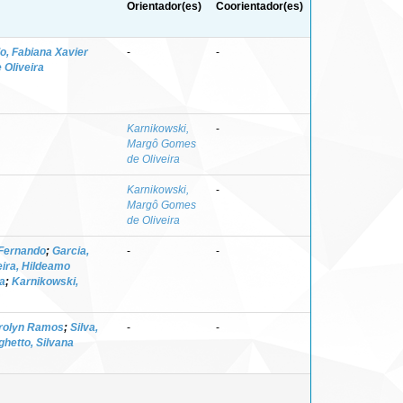
Orientador(es)
Coorientador(es)
o, Fabiana Xavier
-
-
Oliveira
Karnikowski,
-
Margô Gomes
de Oliveira
Karnikowski,
-
Margô Gomes
de Oliveira
Fernando
;
Garcia,
-
-
eira, Hildeamo
da
;
Karnikowski,
erolyn Ramos
;
Silva,
-
-
ghetto, Silvana