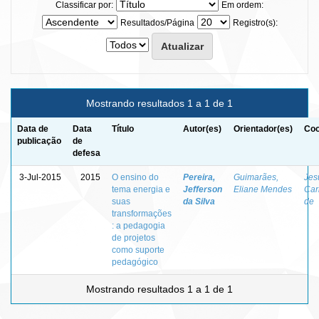
Classificar por:
Em ordem:
Resultados/Página
Registro(s):
Mostrando resultados 1 a 1 de 1
Data de
Data
Título
Autor(es)
Orientador(es)
Coo
publicação
de
defesa
3-Jul-2015
2015
O ensino do
Pereira,
Guimarães,
Jes
tema energia e
Jefferson
Eliane Mendes
Car
suas
da Silva
de
transformações
: a pedagogia
de projetos
como suporte
pedagógico
Mostrando resultados 1 a 1 de 1