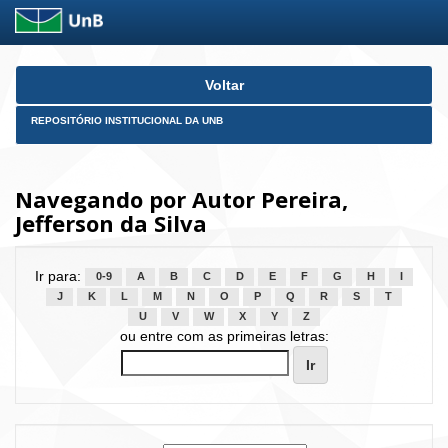
Skip
Voltar
navigation
REPOSITÓRIO INSTITUCIONAL DA UNB
Navegando por Autor Pereira,
Jefferson da Silva
Ir para:
0-9
A
B
C
D
E
F
G
H
I
J
K
L
M
N
O
P
Q
R
S
T
U
V
W
X
Y
Z
ou entre com as primeiras letras: