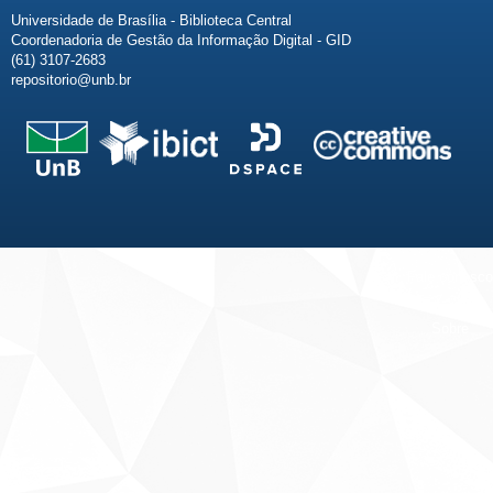
Universidade de Brasília - Biblioteca Central
Coordenadoria de Gestão da Informação Digital - GID
(61) 3107-2683
repositorio@unb.br
Fale conosco
Sobre