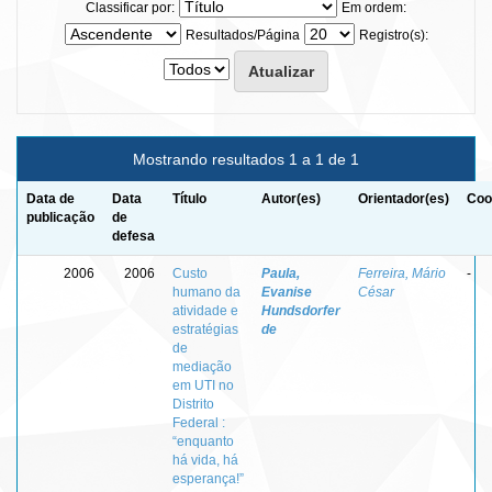
Classificar por:
Em ordem:
Resultados/Página
Registro(s):
Mostrando resultados 1 a 1 de 1
Data de
Data
Título
Autor(es)
Orientador(es)
Coo
publicação
de
defesa
2006
2006
Custo
Paula,
Ferreira, Mário
-
humano da
Evanise
César
atividade e
Hundsdorfer
estratégias
de
de
mediação
em UTI no
Distrito
Federal :
“enquanto
há vida, há
esperança!”