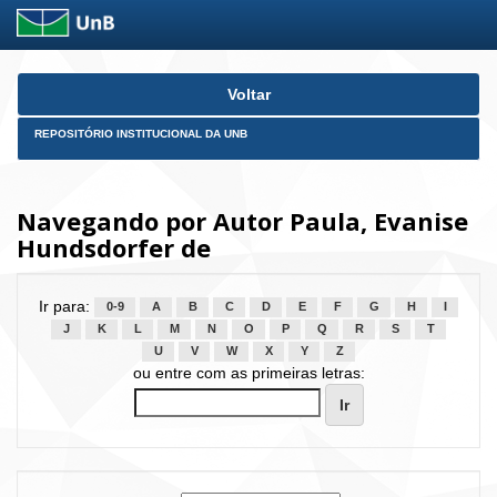
Skip
Voltar
navigation
REPOSITÓRIO INSTITUCIONAL DA UNB
Navegando por Autor Paula, Evanise
Hundsdorfer de
Ir para:
0-9
A
B
C
D
E
F
G
H
I
J
K
L
M
N
O
P
Q
R
S
T
U
V
W
X
Y
Z
ou entre com as primeiras letras: