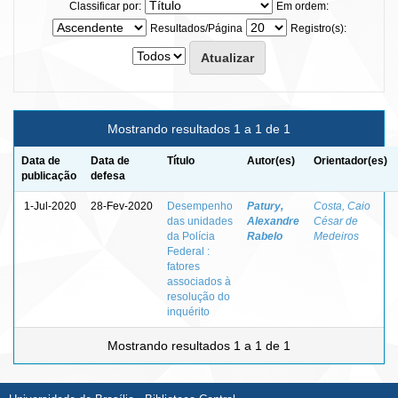
Classificar por:
Em ordem:
Resultados/Página
Registro(s):
Mostrando resultados 1 a 1 de 1
Data de
Data de
Título
Autor(es)
Orientador(es)
publicação
defesa
1-Jul-2020
28-Fev-2020
Desempenho
Patury,
Costa, Caio
das unidades
Alexandre
César de
da Polícia
Rabelo
Medeiros
Federal :
fatores
associados à
resolução do
inquérito
Mostrando resultados 1 a 1 de 1