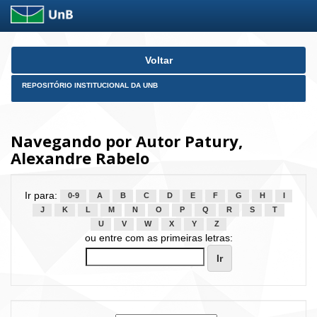
Skip
Voltar
navigation
REPOSITÓRIO INSTITUCIONAL DA UNB
Navegando por Autor Patury,
Alexandre Rabelo
Ir para:
0-9
A
B
C
D
E
F
G
H
I
J
K
L
M
N
O
P
Q
R
S
T
U
V
W
X
Y
Z
ou entre com as primeiras letras: