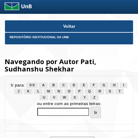
Skip
Voltar
navigation
REPOSITÓRIO INSTITUCIONAL DA UNB
Navegando por Autor Pati,
Sudhanshu Shekhar
Ir para:
0-9
A
B
C
D
E
F
G
H
I
J
K
L
M
N
O
P
Q
R
S
T
U
V
W
X
Y
Z
ou entre com as primeiras letras: