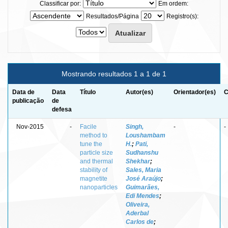
Classificar por:
Em ordem:
Resultados/Página
Registro(s):
Mostrando resultados 1 a 1 de 1
Data de
Data
Título
Autor(es)
Orientador(es)
C
publicação
de
defesa
Nov-2015
-
Facile
Singh,
-
-
method to
Loushambam
tune the
H.
;
Pati,
particle size
Sudhanshu
and thermal
Shekhar
;
stability of
Sales, Maria
magnetite
José Araújo
;
nanoparticles
Guimarães,
Edi Mendes
;
Oliveira,
Aderbal
Carlos de
;