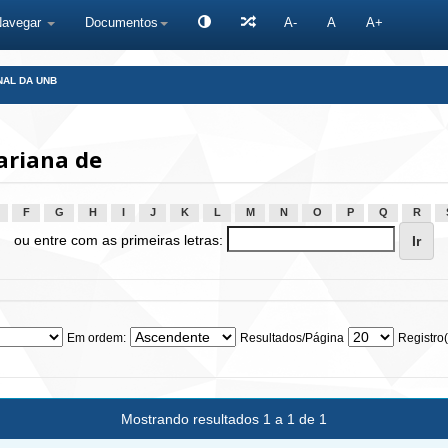
Navegar
Documentos
A-
A
A+
NAL DA UNB
ariana de
F
G
H
I
J
K
L
M
N
O
P
Q
R
ou entre com as primeiras letras:
Em ordem:
Resultados/Página
Registro(
Mostrando resultados 1 a 1 de 1