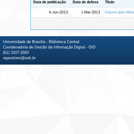
Data de publicação
Data de defesa
Título
6-Jun-2013
1-Mar-2013
Fatores que influ
Universidade de Brasília - Biblioteca Central
Coordenadoria de Gestão da Informação Digital - GID
(61) 3107-2683
repositorio@unb.br