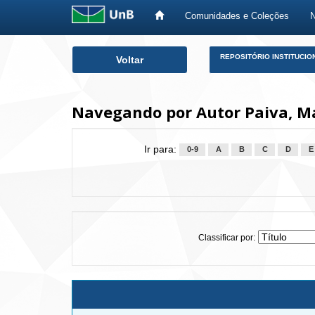
Comunidades e Coleções
Skip
REPOSITÓRIO INSTITUCIO
Voltar
navigation
Navegando por Autor Paiva, M
Ir para:
0-9
A
B
C
D
E
Classificar por: