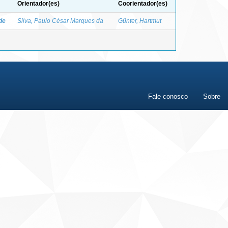
Orientador(es)
Coorientador(es)
de
Silva, Paulo César Marques da
Günter, Hartmut
Fale conosco
Sobre