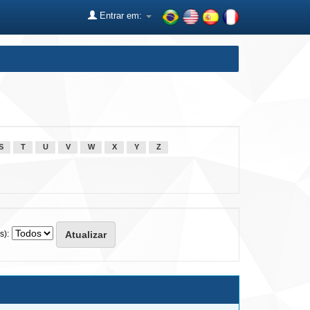
Entrar em:
S
T
U
V
W
X
Y
Z
s):