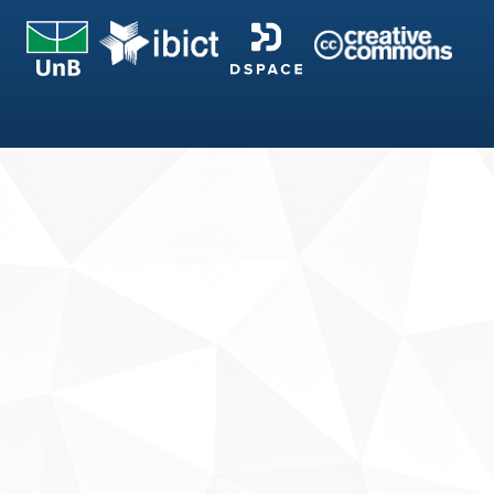
Fale conosco
Sobre