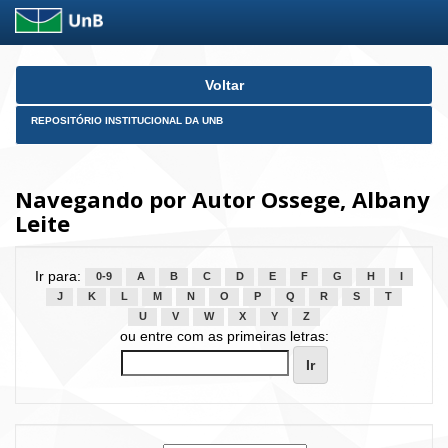
Skip
Voltar
navigation
REPOSITÓRIO INSTITUCIONAL DA UNB
Navegando por Autor Ossege, Albany
Leite
Ir para:
0-9
A
B
C
D
E
F
G
H
I
J
K
L
M
N
O
P
Q
R
S
T
U
V
W
X
Y
Z
ou entre com as primeiras letras: