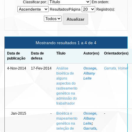
Classificar por:
Em ordem:
Resultados/Página
Registro(s):
Mostrando resultados 1 a 4 de 4
Data de
Data de
Título
Autor(es)
Orientador(es)
publicação
defesa
4-Nov-2014
17-Fev-2014
Análise
Ossege,
Garrafa, Volnei
bioética de
Albany
alguns
Leite
aspectos do
rastreamento
genético na
admissão do
trabalhador
Jan-2015
-
Bioética e
Ossege,
-
mapeamento
Albany
genético na
Leite
;
seleção de
Garrafa,