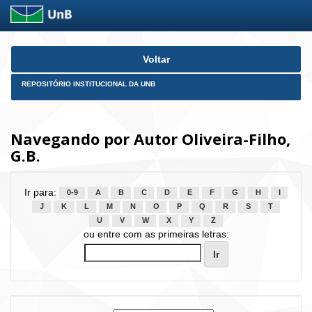
Skip
Voltar
navigation
REPOSITÓRIO INSTITUCIONAL DA UNB
Navegando por Autor Oliveira-Filho,
G.B.
Ir para:
0-9
A
B
C
D
E
F
G
H
I
J
K
L
M
N
O
P
Q
R
S
T
U
V
W
X
Y
Z
ou entre com as primeiras letras: