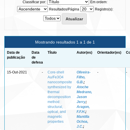
Classificar por:
Em ordem:
Resultados/Página
Registro(s):
Mostrando resultados 1 a 1 de 1
Data de
Data
Título
Autor(es)
Orientador(es)
Co
publicação
de
defesa
15-Out-2021
-
Core-shell
Oliveira-
-
-
Au/Fe3O4
Filho,
nanocomposite
G.B.
;
synthesized by
Atoche
thermal
Medrano,
decomposition
Jason
method :
Jerry
;
structural,
Aragon,
optical, and
F.F.H.
;
magnetic
Mantilla
properties
Ochoa,
J.C.
;