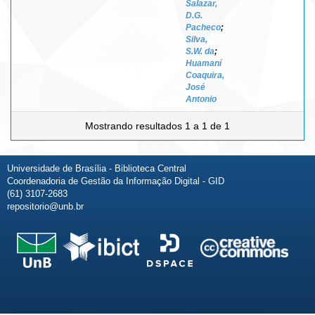
Salazar,
D.G.
Pacheco
;
Silva,
S.W. da
;
Huamaní
Coaquira,
José
Antonio
Mostrando resultados 1 a 1 de 1
Universidade de Brasília - Biblioteca Central
Coordenadoria de Gestão da Informação Digital - GID
(61) 3107-2683
repositorio@unb.br