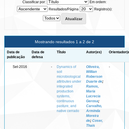
Classificar por:
Em ordem:
Resultados/Página
Registro(s):
Mostrando resultados 1 a 2 de 2
Data de
Data de
Título
Autor(es)
Orientador(
publicação
defesa
Set-2016
-
Dynamics of
Oliveira,
-
soil
Willian
microbiological
Roberson
attributes under
Duarte de
;
integrated
Ramos,
production
Maria
systems,
Lucrecia
continuous
Gerosa
;
pasture, and
Carvalho,
native cerrado
Arminda
Moreira
de
;
Coser,
Thais