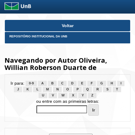
Skip
Voltar
navigation
REPOSITÓRIO INSTITUCIONAL DA UNB
Navegando por Autor Oliveira,
Willian Roberson Duarte de
Ir para:
0-9
A
B
C
D
E
F
G
H
I
J
K
L
M
N
O
P
Q
R
S
T
U
V
W
X
Y
Z
ou entre com as primeiras letras: