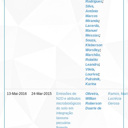
Rodrigues
;
Silva,
Antônio
Marcos
Miranda
;
Lacerda,
Manuel
Messias
;
Souza,
Kleberson
Worslley
;
Marchão,
Robélio
Leandro
;
Vilela,
Lourival
;
Pulrolnik,
Karina
13-Mai-2016
24-Mar-2015
Emissões de
Oliveira,
Ramos, Mari
N2O e atributos
Willian
Lucrécia
microbiológicos
Roberson
Gerosa
do solo em
Duarte de
integração
lavoura-
pecuária-
floresta