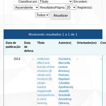
Classificar por:
Em ordem:
Resultados/Página
Registro(s):
Mostrando resultados 1 a 1 de 1
Data de
Data
Título
Autor(es)
Orientador(es)
Coo
publicação
de
defesa
2014
-
Antitumor
Carneiro,
-
-
effect and
Marcella
toxicity of free
Lemos
rhodium (II)
Brettas
;
citrate and
Peixoto,
rhodium (II)
Raphael
citrate-
Cândido
loaded
Apolinário
;
maghemite
Joanitti,
nanoparticles
Graziella
in mice
Anselmo
;
bearing
Oliveira,