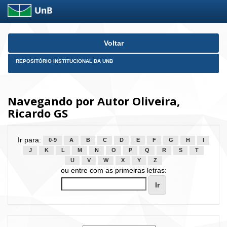
Skip
Voltar
navigation
REPOSITÓRIO INSTITUCIONAL DA UNB
Navegando por Autor Oliveira,
Ricardo GS
Ir para:
0-9
A
B
C
D
E
F
G
H
I
J
K
L
M
N
O
P
Q
R
S
T
U
V
W
X
Y
Z
ou entre com as primeiras letras: