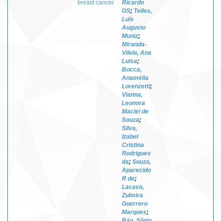
breast cancer
Ricardo
GS
;
Telles,
Luís
Augusto
Muniz
;
Miranda-
Vilela, Ana
Luisa
;
Bocca,
Anamélia
Lorenzetti
;
Vianna,
Leonora
Maciel de
Souza
;
Silva,
Izabel
Cristina
Rodrigues
da
;
Souza,
Aparecido
R de
;
Lacava,
Zulmira
Guerrero
Marques
;
Báo, Sônia