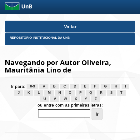
Skip
Voltar
navigation
REPOSITÓRIO INSTITUCIONAL DA UNB
Navegando por Autor Oliveira,
Mauritânia Lino de
Ir para:
0-9
A
B
C
D
E
F
G
H
I
J
K
L
M
N
O
P
Q
R
S
T
U
V
W
X
Y
Z
ou entre com as primeiras letras: