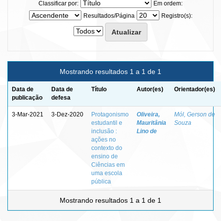
Classificar por:
Em ordem:
Resultados/Página
Registro(s):
Mostrando resultados 1 a 1 de 1
Data de
Data de
Título
Autor(es)
Orientador(es)
publicação
defesa
3-Mar-2021
3-Dez-2020
Protagonismo
Oliveira,
Mól, Gerson de
estudantil e
Mauritânia
Souza
inclusão :
Lino de
ações no
contexto do
ensino de
Ciências em
uma escola
pública
Mostrando resultados 1 a 1 de 1