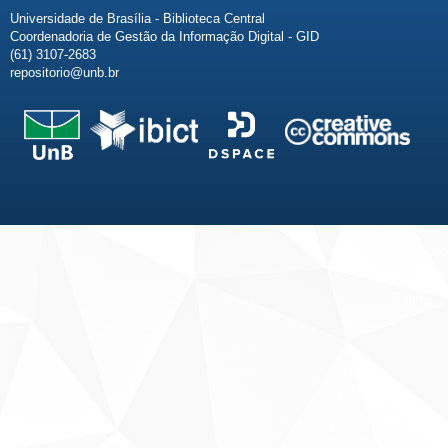
Universidade de Brasília - Biblioteca Central
Coordenadoria de Gestão da Informação Digital - GID
(61) 3107-2683
repositorio@unb.br
Fale conosco
Sobre