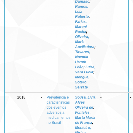
Dâmaso
;
Ramos,
Luiz
Roberto
;
Farias,
Mareni
Rocha
;
Oliveira,
Maria
Auxiliadora
;
Tavares,
Noemia
Urruth
Leão
;
Luiza,
Vera Lucia
;
Mengue,
Sotero
Serrate
2018
-
Prevalência e
Sousa, Livia
-
-
características
Alves
dos eventos
Oliveira de
;
adversos a
Fonteles,
medicamentos
Marta Maria
no Brasil
de França
;
Monteiro,
Mirian