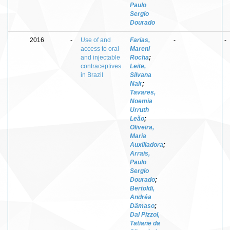
Paulo
Sergio
Dourado
2016
-
Use of and
Farias,
-
-
access to oral
Mareni
and injectable
Rocha
;
contraceptives
Leite,
in Brazil
Silvana
Nair
;
Tavares,
Noemia
Urruth
Leão
;
Oliveira,
Maria
Auxiliadora
;
Arrais,
Paulo
Sergio
Dourado
;
Bertoldi,
Andréa
Dâmaso
;
Dal Pizzol,
Tatiane da