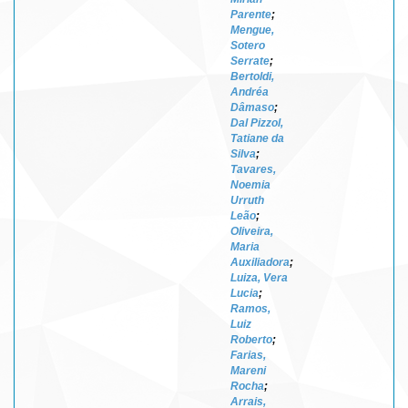
Parente
;
Mengue,
Sotero
Serrate
;
Bertoldi,
Andréa
Dâmaso
;
Dal Pizzol,
Tatiane da
Silva
;
Tavares,
Noemia
Urruth
Leão
;
Oliveira,
Maria
Auxiliadora
;
Luiza, Vera
Lucia
;
Ramos,
Luiz
Roberto
;
Farias,
Mareni
Rocha
;
Arrais,