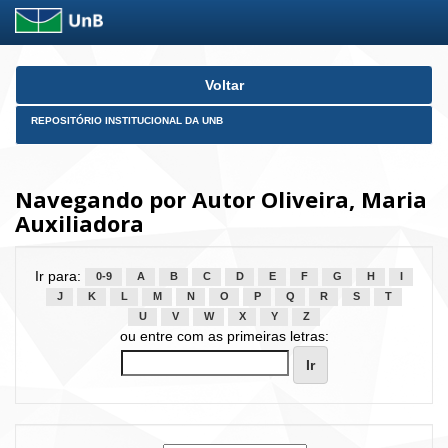
Skip
Voltar
navigation
REPOSITÓRIO INSTITUCIONAL DA UNB
Navegando por Autor Oliveira, Maria
Auxiliadora
Ir para:
0-9
A
B
C
D
E
F
G
H
I
J
K
L
M
N
O
P
Q
R
S
T
U
V
W
X
Y
Z
ou entre com as primeiras letras: