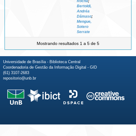
Rocha
;
Bertoldi,
Andréa
Dâmaso
;
Mengue,
Sotero
Serrate
Mostrando resultados 1 a 5 de 5
Universidade de Brasília - Biblioteca Central
Coordenadoria de Gestão da Informação Digital - GID
(61) 3107-2683
repositorio@unb.br
Fale conosco