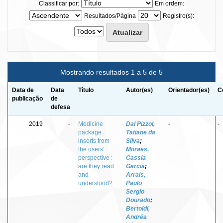
Classificar por:
Em ordem:
Resultados/Página
Registro(s):
Mostrando resultados 1 a 5 de 5
Data de
Data
Título
Autor(es)
Orientador(es)
C
publicação
de
defesa
2019
-
Medicine
Dal Pizzol,
-
-
package
Tatiane da
inserts from
Silva
;
the users’
Moraes,
perspective :
Cassia
are they read
Garcia
;
and
Arrais,
understood?
Paulo
Sergio
Dourado
;
Bertoldi,
Andréa