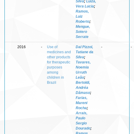
Silva
;
Luiza,
Vera Lucia
;
Ramos,
Luiz
Roberto
;
Mengue,
Sotero
Serrate
2016
-
Use of
Dal Pizzol,
-
-
medicines and
Tatiane da
other products
Silva
;
for therapeutic
Tavares,
purposes
Noemia
among
Urruth
children in
Leão
;
Brazil
Bertoldi,
Andréa
Dâmaso
;
Farias,
Mareni
Rocha
;
Arrais,
Paulo
Sergio
Dourado
;
Ramos,