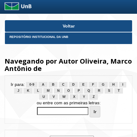
Skip
Voltar
navigation
REPOSITÓRIO INSTITUCIONAL DA UNB
Navegando por Autor Oliveira, Marco
Antônio de
Ir para:
0-9
A
B
C
D
E
F
G
H
I
J
K
L
M
N
O
P
Q
R
S
T
U
V
W
X
Y
Z
ou entre com as primeiras letras: