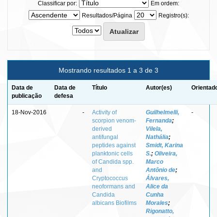
Classificar por:
Em ordem:
Resultados/Página
Registro(s):
Mostrando resultados 1 a 3 de 3
Data de
Data de
Título
Autor(es)
Orientad
publicação
defesa
18-Nov-2016
-
Activity of
Guilhelmelli,
-
scorpion venom-
Fernanda
;
derived
Vilela,
antifungal
Nathália
;
peptides against
Smidt, Karina
planktonic cells
S.
;
Oliveira,
of Candida spp.
Marco
and
Antônio de
;
Cryptococcus
Álvares,
neoformans and
Alice da
Candida
Cunha
albicans Biofilms
Morales
;
Rigonatto,