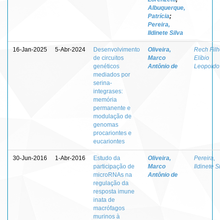
Albuquerque,
Patrícia
;
Pereira,
Ildinete Silva
16-Jan-2025
5-Abr-2024
Desenvolvimento
Oliveira,
Rech Filh
de circuitos
Marco
Elíbio
genéticos
Antônio de
Leopoldo
mediados por
serina-
integrases:
memória
permanente e
modulação de
genomas
procariontes e
eucariontes
30-Jun-2016
1-Abr-2016
Estudo da
Oliveira,
Pereira,
participação de
Marco
Ildinete S
microRNAs na
Antônio de
regulação da
resposta imune
inata de
macrófagos
murinos à