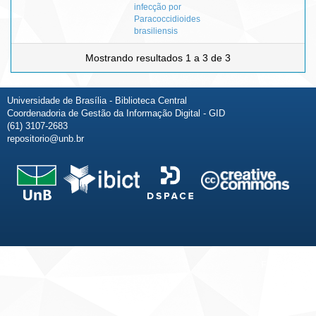
infecção por
Paracoccidioides
brasiliensis
Mostrando resultados 1 a 3 de 3
Universidade de Brasília - Biblioteca Central
Coordenadoria de Gestão da Informação Digital - GID
(61) 3107-2683
repositorio@unb.br
Fale conosco
Sobre