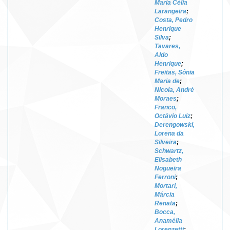
Maria Célia
Larangeira
;
Costa, Pedro
Henrique
Silva
;
Tavares,
Aldo
Henrique
;
Freitas, Sônia
Maria de
;
Nicola, André
Moraes
;
Franco,
Octávio Luiz
;
Derengowski,
Lorena da
Silveira
;
Schwartz,
Elisabeth
Nogueira
Ferroni
;
Mortari,
Márcia
Renata
;
Bocca,
Anamélia
Lorenzetti
;