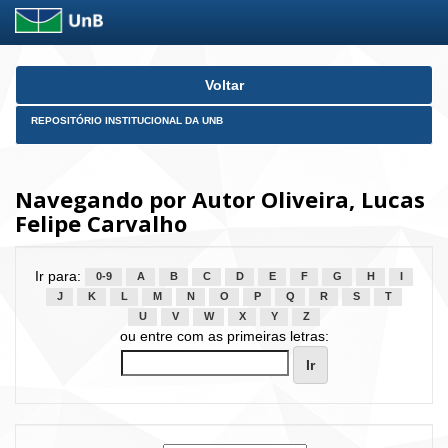
Skip
Voltar
navigation
REPOSITÓRIO INSTITUCIONAL DA UNB
Navegando por Autor Oliveira, Lucas
Felipe Carvalho
Ir para:
0-9
A
B
C
D
E
F
G
H
I
J
K
L
M
N
O
P
Q
R
S
T
U
V
W
X
Y
Z
ou entre com as primeiras letras: