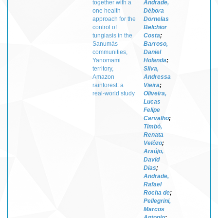
together with a
Andrade,
one health
Débora
approach for the
Dornelas
control of
Belchior
tungiasis in the
Costa
;
Sanumás
Barroso,
communities,
Daniel
Yanomami
Holanda
;
territory,
Silva,
Amazon
Andressa
rainforest: a
Vieira
;
real-world study
Oliveira,
Lucas
Felipe
Carvalho
;
Timbó,
Renata
Velôzo
;
Araújo,
David
Dias
;
Andrade,
Rafael
Rocha de
;
Pellegrini,
Marcos
Antonio
;