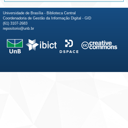
Universidade de Brasília - Biblioteca Central
Coordenadoria de Gestão da Informação Digital - GID
(61) 3107-2683
repositorio@unb.br
Fale conosco
Sobre