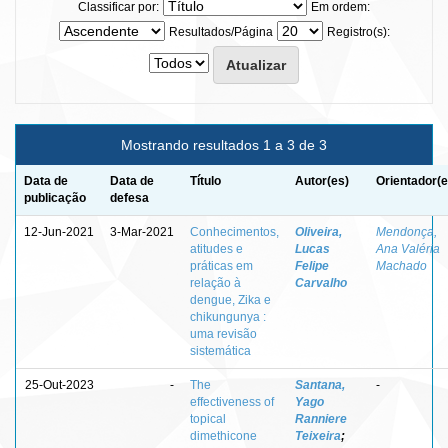
Classificar por:
Em ordem:
Resultados/Página
Registro(s):
Mostrando resultados 1 a 3 de 3
Data de
Data de
Título
Autor(es)
Orientador(e
publicação
defesa
12-Jun-2021
3-Mar-2021
Conhecimentos,
Oliveira,
Mendonça,
atitudes e
Lucas
Ana Valéria
práticas em
Felipe
Machado
relação à
Carvalho
dengue, Zika e
chikungunya :
uma revisão
sistemática
25-Out-2023
-
The
Santana,
-
effectiveness of
Yago
topical
Ranniere
dimethicone
Teixeira
;