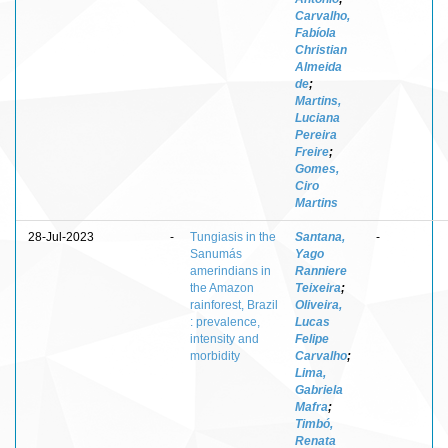
Carvalho,
Fabíola
Christian
Almeida
de
;
Martins,
Luciana
Pereira
Freire
;
Gomes,
Ciro
Martins
28-Jul-2023
-
Tungiasis in the
Santana,
-
Sanumás
Yago
amerindians in
Ranniere
the Amazon
Teixeira
;
rainforest, Brazil
Oliveira,
: prevalence,
Lucas
intensity and
Felipe
morbidity
Carvalho
;
Lima,
Gabriela
Mafra
;
Timbó,
Renata