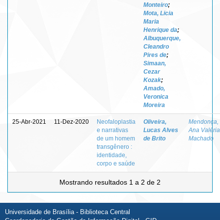
Monteiro
;
Mota, Licia
Maria
Henrique da
;
Albuquerque,
Cleandro
Pires de
;
Simaan,
Cezar
Kozak
;
Amado,
Veronica
Moreira
25-Abr-2021
11-Dez-2020
Neofaloplastia
Oliveira,
Mendonça,
e narrativas
Lucas Alves
Ana Valéria
de um homem
de Brito
Machado
transgênero :
identidade,
corpo e saúde
Mostrando resultados 1 a 2 de 2
Universidade de Brasília - Biblioteca Central