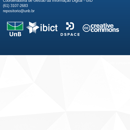
Coordenadoria de Gestão da Informação Digital - GID
(61) 3107-2683
repositorio@unb.br
Fale conosco
Sobre