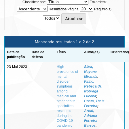
Classificar por:
Em ordem:
Resultados/Página
Registro(s):
Mostrando resultados 1 a 2 de 2
Data de
Data de
Título
Autor(es)
Orientador
publicação
defesa
23-Mai-2023
-
High
Silva,
-
prevalence of
Nayane
mental
Miranda
;
disorder
Pinho,
symptoms
Rebeca da
among
Nobrega
medical and
Lucena
;
other health
Costa, Thais
specialties
Ferreira
;
residents
Areal,
during the
Adriana
COVID-19
Ferreira
pandemic
Barros
;