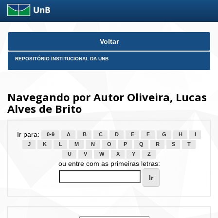
Skip
Voltar
navigation
REPOSITÓRIO INSTITUCIONAL DA UNB
Navegando por Autor Oliveira, Lucas
Alves de Brito
Ir para:
0-9
A
B
C
D
E
F
G
H
I
J
K
L
M
N
O
P
Q
R
S
T
U
V
W
X
Y
Z
ou entre com as primeiras letras: