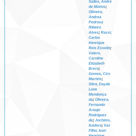
Salles, André
de Mattos
;
Oliveira,
Andrea
Pedrosa
Ribeiro
Alves
;
Rassi,
Carlos
Henrique
Reis Esselin
;
Valero,
Caroline
Elizabeth
Brero
;
Gomes, Ciro
Martins
;
Silva, Dayde
Lane
Mendonça
da
;
Oliveira,
Fernando
Araujo
Rodrigues
de
;
Jochims,
Isadora
;
Vaz
Filho, Ivan
Henrique