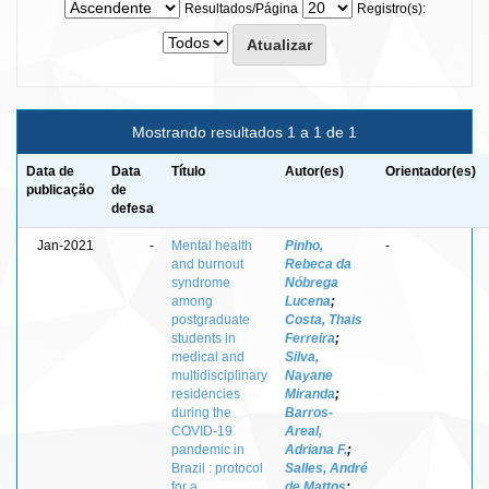
Resultados/Página
Registro(s):
Mostrando resultados 1 a 1 de 1
Data de
Data
Título
Autor(es)
Orientador(es)
publicação
de
defesa
Jan-2021
-
Mental health
Pinho,
-
and burnout
Rebeca da
syndrome
Nóbrega
among
Lucena
;
postgraduate
Costa, Thais
students in
Ferreira
;
medical and
Silva,
multidisciplinary
Nayane
residencies
Miranda
;
during the
Barros-
COVID-19
Areal,
pandemic in
Adriana F.
;
Brazil : protocol
Salles, André
for a
de Mattos
;