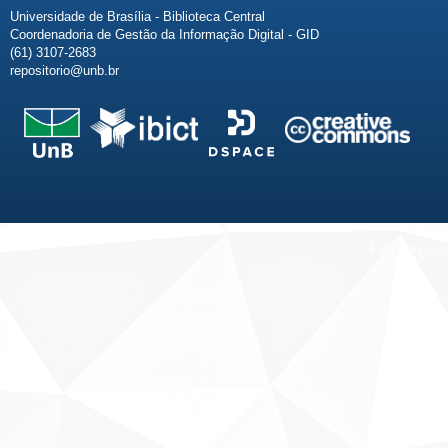
Universidade de Brasília - Biblioteca Central
Coordenadoria de Gestão da Informação Digital - GID
(61) 3107-2683
repositorio@unb.br
Fale conosco
Sobre