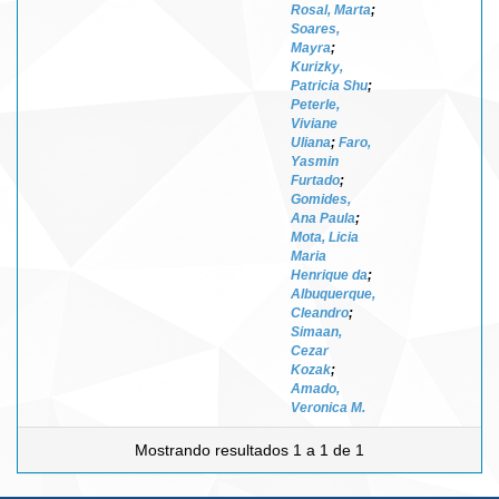
Rosal, Marta
;
Soares,
Mayra
;
Kurizky,
Patricia Shu
;
Peterle,
Viviane
Uliana
;
Faro,
Yasmin
Furtado
;
Gomides,
Ana Paula
;
Mota, Licia
Maria
Henrique da
;
Albuquerque,
Cleandro
;
Simaan,
Cezar
Kozak
;
Amado,
Veronica M.
Mostrando resultados 1 a 1 de 1