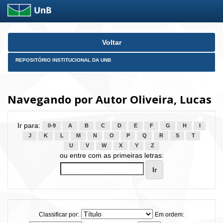
Skip
Voltar
navigation
REPOSITÓRIO INSTITUCIONAL DA UNB
Navegando por Autor Oliveira, Lucas
Ir para:
0-9
A
B
C
D
E
F
G
H
I
J
K
L
M
N
O
P
Q
R
S
T
U
V
W
X
Y
Z
ou entre com as primeiras letras:
Classificar por:
Em ordem: