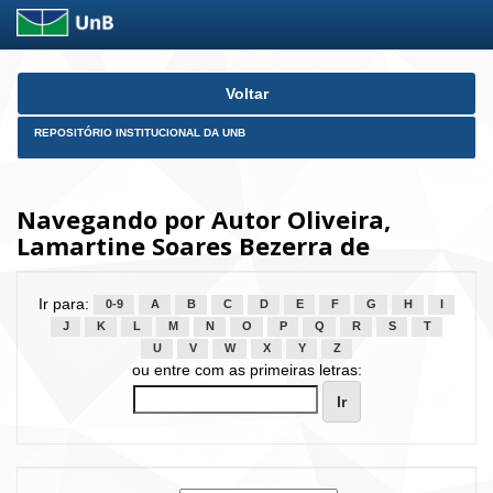
Skip
Voltar
navigation
REPOSITÓRIO INSTITUCIONAL DA UNB
Navegando por Autor Oliveira,
Lamartine Soares Bezerra de
Ir para:
0-9
A
B
C
D
E
F
G
H
I
J
K
L
M
N
O
P
Q
R
S
T
U
V
W
X
Y
Z
ou entre com as primeiras letras: