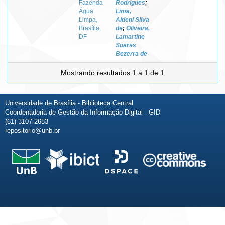
Fazenda
Rodrigues
;
Água
Lima,
Limpa,
Aldeni Silva
Brasília,
de
;
Oliveira,
DF
Lamartine
Soares
Bezerra de
Mostrando resultados 1 a 1 de 1
Universidade de Brasília - Biblioteca Central
Coordenadoria de Gestão da Informação Digital - GID
(61) 3107-2683
repositorio@unb.br
Fale conosco