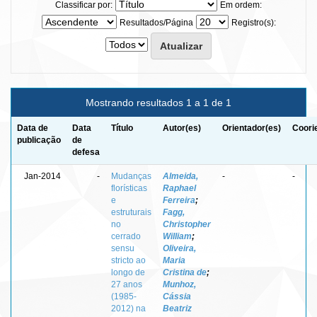
Classificar por:
Em ordem:
Resultados/Página
Registro(s):
Mostrando resultados 1 a 1 de 1
Data de
Data
Título
Autor(es)
Orientador(es)
Coori
publicação
de
defesa
Jan-2014
-
Mudanças
Almeida,
-
-
florísticas
Raphael
e
Ferreira
;
estruturais
Fagg,
no
Christopher
cerrado
William
;
sensu
Oliveira,
stricto ao
Maria
longo de
Cristina de
;
27 anos
Munhoz,
(1985-
Cássia
2012) na
Beatriz