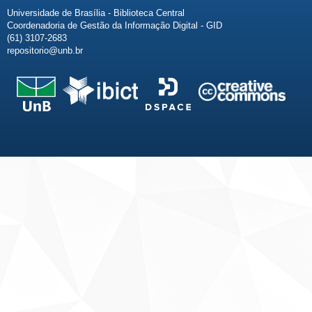
Universidade de Brasília - Biblioteca Central
Coordenadoria de Gestão da Informação Digital - GID
(61) 3107-2683
repositorio@unb.br
Fale conosco
Sobre