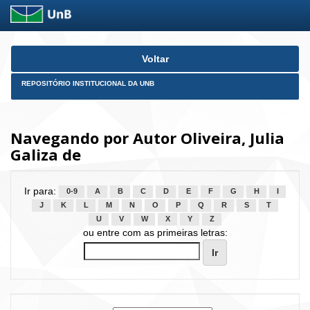
Skip
Voltar
navigation
REPOSITÓRIO INSTITUCIONAL DA UNB
Navegando por Autor Oliveira, Julia
Galiza de
Ir para:
0-9
A
B
C
D
E
F
G
H
I
J
K
L
M
N
O
P
Q
R
S
T
U
V
W
X
Y
Z
ou entre com as primeiras letras: