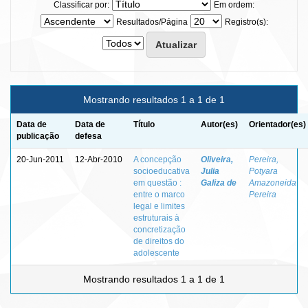
Classificar por:
Em ordem:
Resultados/Página
Registro(s):
Mostrando resultados 1 a 1 de 1
Data de
Data de
Título
Autor(es)
Orientador(es)
publicação
defesa
20-Jun-2011
12-Abr-2010
A concepção
Oliveira,
Pereira,
socioeducativa
Julia
Potyara
em questão :
Galiza de
Amazoneida
entre o marco
Pereira
legal e limites
estruturais à
concretização
de direitos do
adolescente
Mostrando resultados 1 a 1 de 1