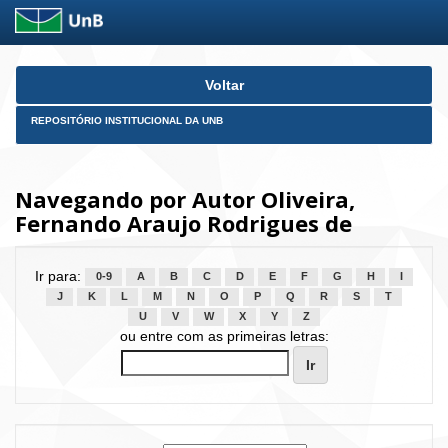
Skip
Voltar
navigation
REPOSITÓRIO INSTITUCIONAL DA UNB
Navegando por Autor Oliveira,
Fernando Araujo Rodrigues de
Ir para:
0-9
A
B
C
D
E
F
G
H
I
J
K
L
M
N
O
P
Q
R
S
T
U
V
W
X
Y
Z
ou entre com as primeiras letras: