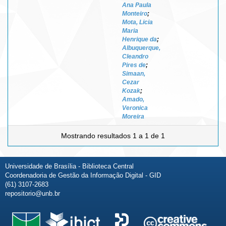
Ana Paula
Monteiro
;
Mota, Licia
Maria
Henrique da
;
Albuquerque,
Cleandro
Pires de
;
Simaan,
Cezar
Kozak
;
Amado,
Veronica
Moreira
Mostrando resultados 1 a 1 de 1
Universidade de Brasília - Biblioteca Central
Coordenadoria de Gestão da Informação Digital - GID
(61) 3107-2683
repositorio@unb.br