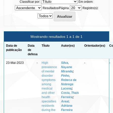
Classificar por:
Em ordem:
Resultados/Página
Registro(s):
Mostrando resultados 1 a 1 de 1
Data de
Data
Título
Autor(es)
Orientador(es)
Co
publicação
de
defesa
23-Mai-2023
-
High
Silva,
-
-
prevalence
Nayane
of mental
Miranda
;
disorder
Pinho,
symptoms
Rebeca da
among
Nobrega
medical
Lucena
;
and other
Costa, Thais
health
Ferreira
;
specialties
Areal,
residents
Adriana
during the
Ferreira