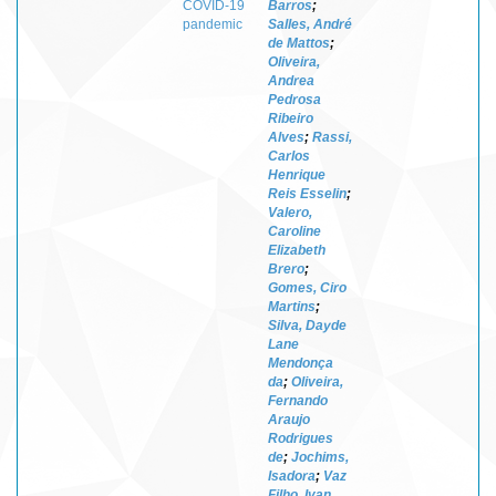
COVID-19
Barros
;
pandemic
Salles, André
de Mattos
;
Oliveira,
Andrea
Pedrosa
Ribeiro
Alves
;
Rassi,
Carlos
Henrique
Reis Esselin
;
Valero,
Caroline
Elizabeth
Brero
;
Gomes, Ciro
Martins
;
Silva, Dayde
Lane
Mendonça
da
;
Oliveira,
Fernando
Araujo
Rodrigues
de
;
Jochims,
Isadora
;
Vaz
Filho, Ivan