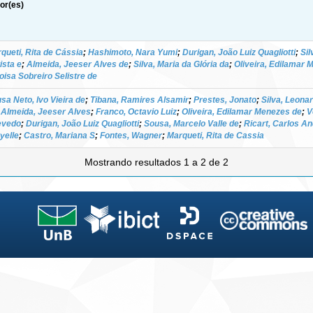
or(es)
queti, Rita de Cássia
;
Hashimoto, Nara Yumi
;
Durigan, João Luiz Quagliotti
;
Sil
ista e
;
Almeida, Jeeser Alves de
;
Silva, Maria da Glória da
;
Oliveira, Edilamar 
oisa Sobreiro Selistre de
sa Neto, Ivo Vieira de
;
Tibana, Ramires Alsamir
;
Prestes, Jonato
;
Silva, Leona
;
Almeida, Jeeser Alves
;
Franco, Octavio Luiz
;
Oliveira, Edilamar Menezes de
;
V
evedo
;
Durigan, João Luiz Quagliotti
;
Sousa, Marcelo Valle de
;
Ricart, Carlos An
yelle
;
Castro, Mariana S
;
Fontes, Wagner
;
Marqueti, Rita de Cassia
Mostrando resultados 1 a 2 de 2