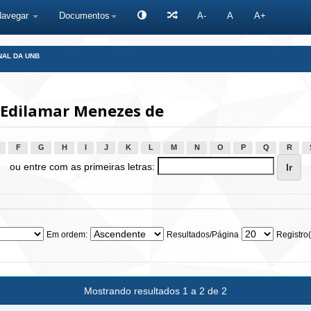
Navegar
Documentos
A-
A
A+
NAL DA UNB
 Edilamar Menezes de
F
G
H
I
J
K
L
M
N
O
P
Q
R
ou entre com as primeiras letras:
Em ordem:
Resultados/Página
Registro(
Mostrando resultados 1 a 2 de 2