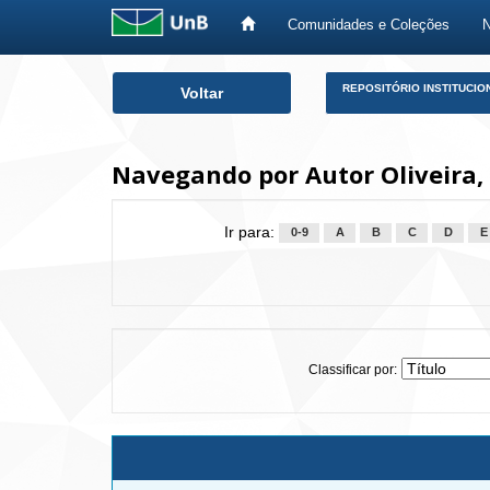
Comunidades e Coleções
Skip
REPOSITÓRIO INSTITUCIO
Voltar
navigation
Navegando por Autor Oliveira,
Ir para:
0-9
A
B
C
D
E
Classificar por: