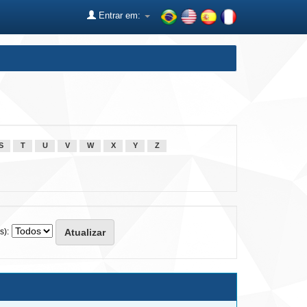
Entrar em:
S
T
U
V
W
X
Y
Z
s):