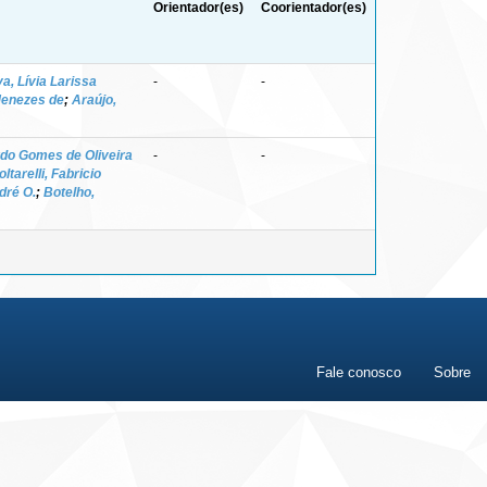
Orientador(es)
Coorientador(es)
va, Lívia Larissa
-
-
Menezes de
;
Araújo,
rdo Gomes de Oliveira
-
-
oltarelli, Fabricio
dré O.
;
Botelho,
Fale conosco
Sobre