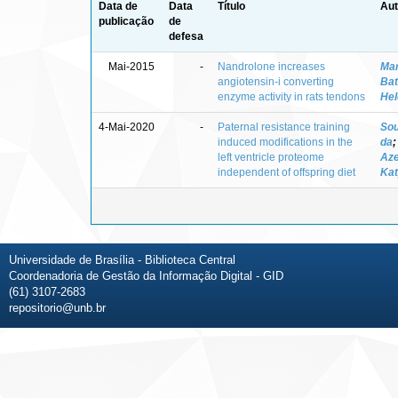
Data de
Data
Título
Aut
publicação
de
defesa
Mai-2015
-
Nandrolone increases
Mar
angiotensin-i converting
Bat
enzyme activity in rats tendons
Hel
4-Mai-2020
-
Paternal resistance training
Sou
induced modifications in the
da
left ventricle proteome
Az
independent of offspring diet
Kat
Universidade de Brasília - Biblioteca Central
Coordenadoria de Gestão da Informação Digital - GID
(61) 3107-2683
repositorio@unb.br