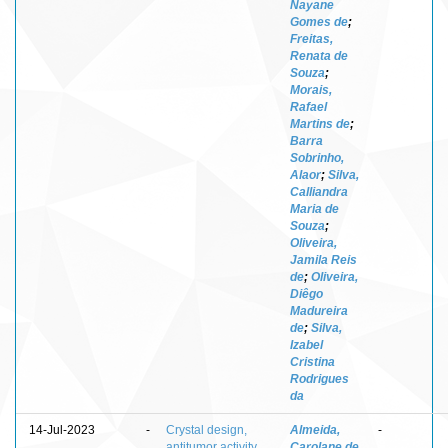
Nayane
Gomes de
;
Freitas,
Renata de
Souza
;
Morais,
Rafael
Martins de
;
Barra
Sobrinho,
Alaor
;
Silva,
Calliandra
Maria de
Souza
;
Oliveira,
Jamila Reis
de
;
Oliveira,
Diêgo
Madureira
de
;
Silva,
Izabel
Cristina
Rodrigues
da
14-Jul-2023
-
Crystal design,
Almeida,
-
antitumor activity
Carolane de