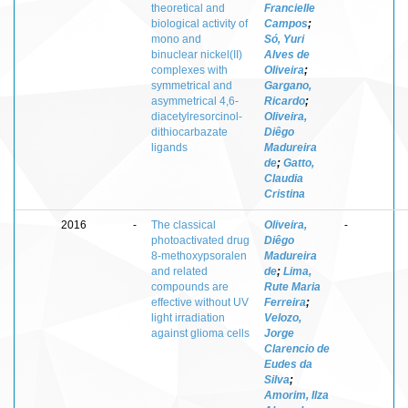
theoretical and
Francielle
biological activity of
Campos
;
mono and
Só, Yuri
binuclear nickel(II)
Alves de
complexes with
Oliveira
;
symmetrical and
Gargano,
asymmetrical 4,6-
Ricardo
;
diacetylresorcinol-
Oliveira,
dithiocarbazate
Diêgo
ligands
Madureira
de
;
Gatto,
Claudia
Cristina
2016
-
The classical
Oliveira,
-
photoactivated drug
Diêgo
8-methoxypsoralen
Madureira
and related
de
;
Lima,
compounds are
Rute Maria
effective without UV
Ferreira
;
light irradiation
Velozo,
against glioma cells
Jorge
Clarencio de
Eudes da
Silva
;
Amorim, Ilza