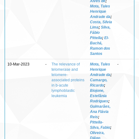
Alves de
;
Mota, Tales
Henrique
Andrade da
;
Costa, Silvia
Lima
;
Silva,
Fábio
Pittella
;
El-
Bachá,
Ramon dos
Santos
10-Mar-2023
-
The relevance of
Mota, Tales
-
telomerase and
Henrique
telomere-
Andrade da
;
associated proteins
Camargo,
in b-acute
Ricardo
;
lymphoblastic
Biojone,
leukemia
Estefânia
Rodrigues
;
Guimarães,
Ana Flávia
Reis
;
Pittella-
Silva, Fabio
;
Oliveira,
Diêgo