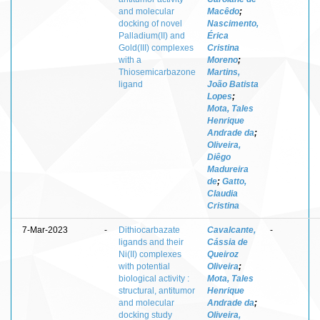
and molecular
Macêdo
;
docking of novel
Nascimento,
Palladium(II) and
Érica
Gold(III) complexes
Cristina
with a
Moreno
;
Thiosemicarbazone
Martins,
ligand
João Batista
Lopes
;
Mota, Tales
Henrique
Andrade da
;
Oliveira,
Diêgo
Madureira
de
;
Gatto,
Claudia
Cristina
7-Mar-2023
-
Dithiocarbazate
Cavalcante,
-
ligands and their
Cássia de
Ni(II) complexes
Queiroz
with potential
Oliveira
;
biological activity :
Mota, Tales
structural, antitumor
Henrique
and molecular
Andrade da
;
docking study
Oliveira,