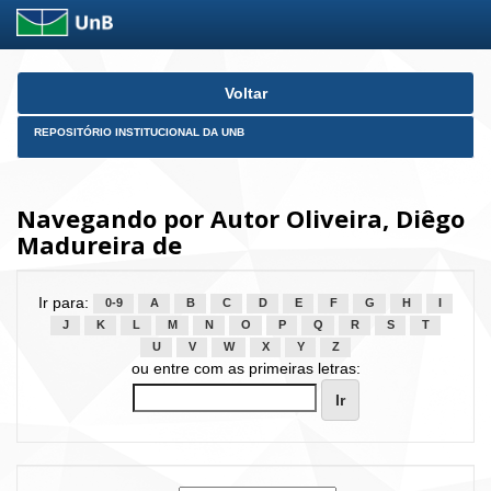
Skip
Voltar
navigation
REPOSITÓRIO INSTITUCIONAL DA UNB
Navegando por Autor Oliveira, Diêgo
Madureira de
Ir para:
0-9
A
B
C
D
E
F
G
H
I
J
K
L
M
N
O
P
Q
R
S
T
U
V
W
X
Y
Z
ou entre com as primeiras letras: