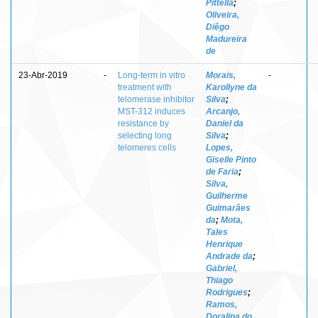
Pittella
;
Oliveira,
Diêgo
Madureira
de
23-Abr-2019
-
Long-term in vitro
Morais,
-
treatment with
Karollyne da
telomerase inhibitor
Silva
;
MST-312 induces
Arcanjo,
resistance by
Daniel da
selecting long
Silva
;
telomeres cells
Lopes,
Giselle Pinto
de Faria
;
Silva,
Guilherme
Guimarães
da
;
Mota,
Tales
Henrique
Andrade da
;
Gabriel,
Thiago
Rodrigues
;
Ramos,
Doralina do