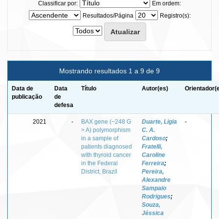
Classificar por:
Em ordem:
Resultados/Página
Registro(s):
Mostrando resultados 1 a 9 de 9
Data de
Data
Título
Autor(es)
Orientador(
publicação
de
defesa
2021
-
BAX gene (−248 G
Duarte, Ligia
-
> A) polymorphism
C. A.
in a sample of
Cardoso
;
patients diagnosed
Fratelli,
with thyroid cancer
Caroline
in the Federal
Ferreira
;
District, Brazil
Pereira,
Alexandre
Sampaio
Rodrigues
;
Souza,
Jéssica