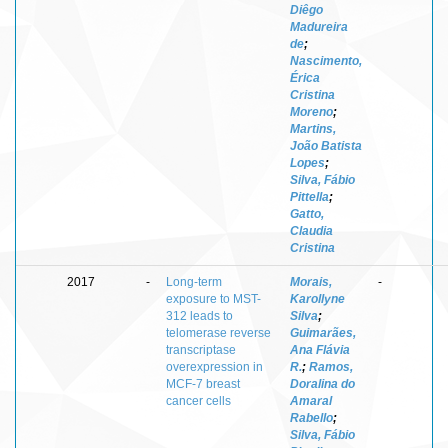
Diêgo
Madureira
de
;
Nascimento,
Érica
Cristina
Moreno
;
Martins,
João Batista
Lopes
;
Silva, Fábio
Pittella
;
Gatto,
Claudia
Cristina
2017
-
Long-term
Morais,
-
exposure to MST-
Karollyne
312 leads to
Silva
;
telomerase reverse
Guimarães,
transcriptase
Ana Flávia
overexpression in
R.
;
Ramos,
MCF-7 breast
Doralina do
cancer cells
Amaral
Rabello
;
Silva, Fábio