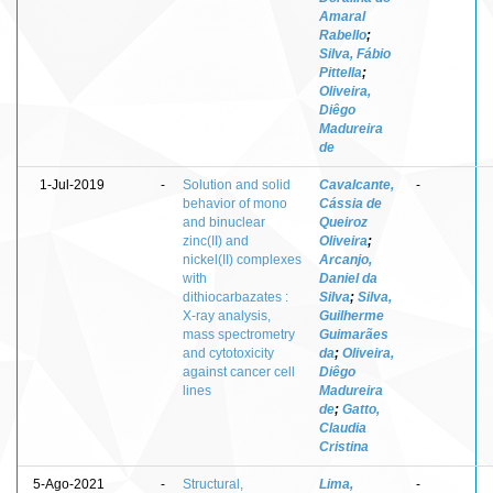
Amaral
Rabello
;
Silva, Fábio
Pittella
;
Oliveira,
Diêgo
Madureira
de
1-Jul-2019
-
Solution and solid
Cavalcante,
-
behavior of mono
Cássia de
and binuclear
Queiroz
zinc(II) and
Oliveira
;
nickel(II) complexes
Arcanjo,
with
Daniel da
dithiocarbazates :
Silva
;
Silva,
X-ray analysis,
Guilherme
mass spectrometry
Guimarães
and cytotoxicity
da
;
Oliveira,
against cancer cell
Diêgo
lines
Madureira
de
;
Gatto,
Claudia
Cristina
5-Ago-2021
-
Structural,
Lima,
-