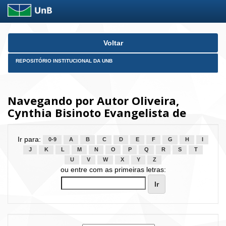
Skip
Voltar
navigation
REPOSITÓRIO INSTITUCIONAL DA UNB
Navegando por Autor Oliveira,
Cynthia Bisinoto Evangelista de
Ir para:
0-9
A
B
C
D
E
F
G
H
I
J
K
L
M
N
O
P
Q
R
S
T
U
V
W
X
Y
Z
ou entre com as primeiras letras: