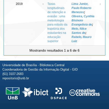
2019
-
Taxas
Lima Junior,
-
longitudinais
Paulo Roberto
de retenção e
Menezes
;
evasão : uma
Oliveira, Cynthia
metodologia
Bisinoto
para estudo da
Evangelista de
;
trajetória dos
Melo, Nilce
estudantes na
Santos de
;
educação
Rabelo, Mauro
superior
Luiz
Mostrando resultados 1 a 6 de 6
Universidade de Brasília - Biblioteca Central
Coordenadoria de Gestão da Informação Digital - GID
(61) 3107-2683
repositorio@unb.br