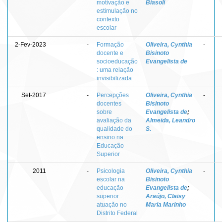
motivação e
Biasoli
estimulação no
contexto
escolar
2-Fev-2023
-
Formação
Oliveira, Cynthia
-
docente e
Bisinoto
socioeducação
Evangelista de
: uma relação
invisibilizada
Set-2017
-
Percepções
Oliveira, Cynthia
-
docentes
Bisinoto
sobre
Evangelista de
;
avaliação da
Almeida, Leandro
qualidade do
S.
ensino na
Educação
Superior
2011
-
Psicologia
Oliveira, Cynthia
-
escolar na
Bisinoto
educação
Evangelista de
;
superior :
Araújo, Claisy
atuação no
Maria Marinho
Distrito Federal