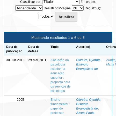
Classificar por:
Em ordem:
Resultados/Página
Registro(s):
Mostrando resultados 1 a 6 de 6
Data de
Data de
Título
Autor(es)
Orient
publicação
defesa
30-Jun-2011
29-Mar-2011
A atuação da
Oliveira, Cynthia
Araújo,
psicologia
Bisinoto
Maria 
escolar na
Evangelista de
educação
superior :
proposta para
os serviços de
psicologia
2005
-
Ensino
Oliveira, Cynthia
-
fundamental :
Bisinoto
papel do
Evangelista de
;
professor,
Alves, Paola