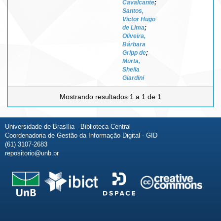
Cavalcante
;
Santos,
Victor Hugo
de Lima
;
Oliveira,
Bárbara
Gripp de
;
Murta,
Sheila
Giardini
Mostrando resultados 1 a 1 de 1
Universidade de Brasília - Biblioteca Central
Coordenadoria de Gestão da Informação Digital - GID
(61) 3107-2683
repositorio@unb.br