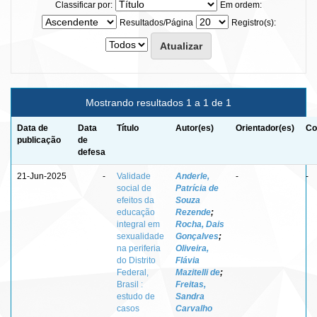
Classificar por:
Em ordem:
Resultados/Página
Registro(s):
Mostrando resultados 1 a 1 de 1
Data de
Data
Título
Autor(es)
Orientador(es)
Co
publicação
de
defesa
21-Jun-2025
-
Validade
Anderle,
-
-
social de
Patrícia de
efeitos da
Souza
educação
Rezende
;
integral em
Rocha, Dais
sexualidade
Gonçalves
;
na periferia
Oliveira,
do Distrito
Flávia
Federal,
Mazitelli de
;
Brasil :
Freitas,
estudo de
Sandra
casos
Carvalho