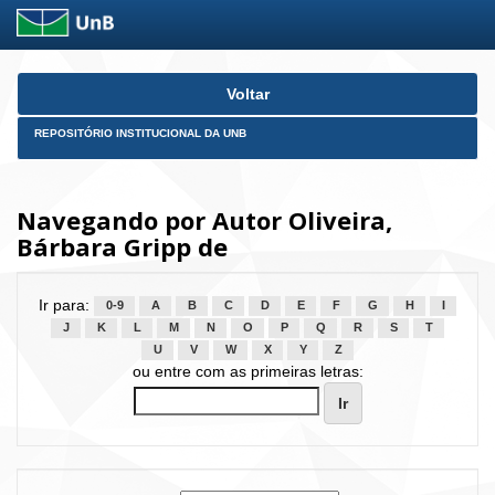
Skip
Voltar
navigation
REPOSITÓRIO INSTITUCIONAL DA UNB
Navegando por Autor Oliveira,
Bárbara Gripp de
Ir para:
0-9
A
B
C
D
E
F
G
H
I
J
K
L
M
N
O
P
Q
R
S
T
U
V
W
X
Y
Z
ou entre com as primeiras letras: