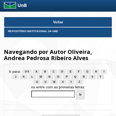
Skip
Voltar
navigation
REPOSITÓRIO INSTITUCIONAL DA UNB
Navegando por Autor Oliveira,
Andrea Pedrosa Ribeiro Alves
Ir para:
0-9
A
B
C
D
E
F
G
H
I
J
K
L
M
N
O
P
Q
R
S
T
U
V
W
X
Y
Z
ou entre com as primeiras letras: