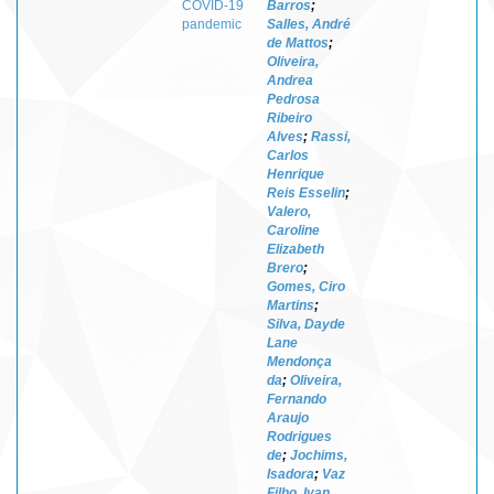
COVID-19
Barros
;
pandemic
Salles, André
de Mattos
;
Oliveira,
Andrea
Pedrosa
Ribeiro
Alves
;
Rassi,
Carlos
Henrique
Reis Esselin
;
Valero,
Caroline
Elizabeth
Brero
;
Gomes, Ciro
Martins
;
Silva, Dayde
Lane
Mendonça
da
;
Oliveira,
Fernando
Araujo
Rodrigues
de
;
Jochims,
Isadora
;
Vaz
Filho, Ivan