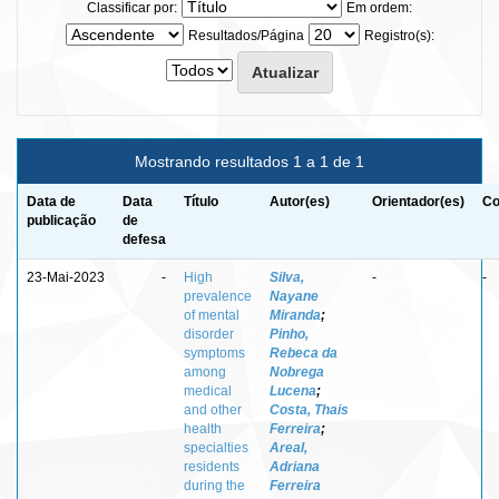
Classificar por:
Em ordem:
Resultados/Página
Registro(s):
Mostrando resultados 1 a 1 de 1
Data de
Data
Título
Autor(es)
Orientador(es)
Co
publicação
de
defesa
23-Mai-2023
-
High
Silva,
-
-
prevalence
Nayane
of mental
Miranda
;
disorder
Pinho,
symptoms
Rebeca da
among
Nobrega
medical
Lucena
;
and other
Costa, Thais
health
Ferreira
;
specialties
Areal,
residents
Adriana
during the
Ferreira