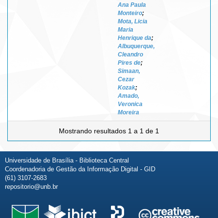
Ana Paula
Monteiro
;
Mota, Licia
Maria
Henrique da
;
Albuquerque,
Cleandro
Pires de
;
Simaan,
Cezar
Kozak
;
Amado,
Veronica
Moreira
Mostrando resultados 1 a 1 de 1
Universidade de Brasília - Biblioteca Central
Coordenadoria de Gestão da Informação Digital - GID
(61) 3107-2683
repositorio@unb.br