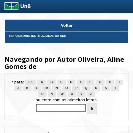
Skip
Voltar
navigation
REPOSITÓRIO INSTITUCIONAL DA UNB
Navegando por Autor Oliveira, Aline
Gomes de
Ir para:
0-9
A
B
C
D
E
F
G
H
I
J
K
L
M
N
O
P
Q
R
S
T
U
V
W
X
Y
Z
ou entre com as primeiras letras: