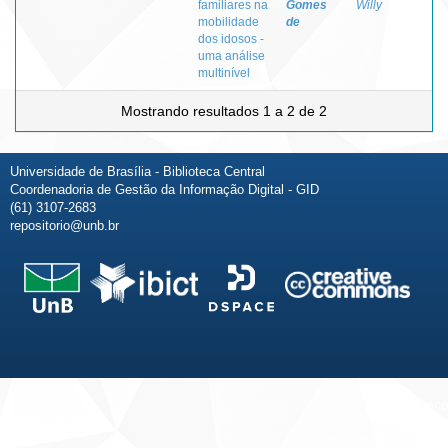
familiares na
Gomes
Willy
mobilidade
de
dos idosos -
uma análise
multinível
Mostrando resultados 1 a 2 de 2
Universidade de Brasília - Biblioteca Central
Coordenadoria de Gestão da Informação Digital - GID
(61) 3107-2683
repositorio@unb.br
Fale conosco