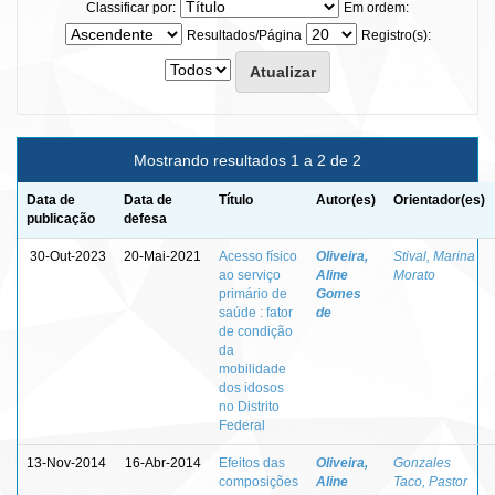
Classificar por:
Em ordem:
Resultados/Página
Registro(s):
Mostrando resultados 1 a 2 de 2
Data de
Data de
Título
Autor(es)
Orientador(es)
publicação
defesa
30-Out-2023
20-Mai-2021
Acesso físico
Oliveira,
Stival, Marina
ao serviço
Aline
Morato
primário de
Gomes
saúde : fator
de
de condição
da
mobilidade
dos idosos
no Distrito
Federal
13-Nov-2014
16-Abr-2014
Efeitos das
Oliveira,
Gonzales
composições
Aline
Taco, Pastor