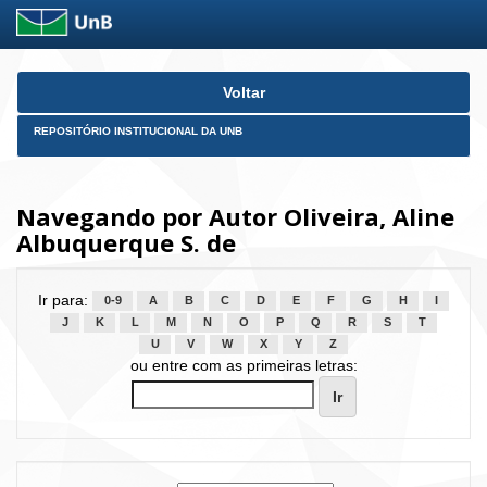
Skip
Voltar
navigation
REPOSITÓRIO INSTITUCIONAL DA UNB
Navegando por Autor Oliveira, Aline
Albuquerque S. de
Ir para:
0-9
A
B
C
D
E
F
G
H
I
J
K
L
M
N
O
P
Q
R
S
T
U
V
W
X
Y
Z
ou entre com as primeiras letras: