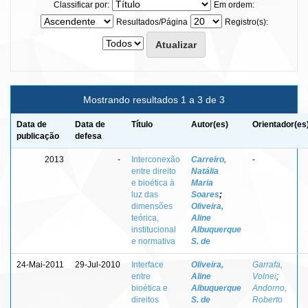
Classificar por:
Em ordem:
Resultados/Página
Registro(s):
Mostrando resultados 1 a 3 de 3
Data de
Data de
Título
Autor(es)
Orientador(es
publicação
defesa
2013
-
Interconexão
Carreiro,
-
entre direito
Natália
e bioética à
Maria
luz das
Soares
;
dimensões
Oliveira,
teórica,
Aline
institucional
Albuquerque
e normativa
S. de
24-Mai-2011
29-Jul-2010
Interface
Oliveira,
Garrafa,
entre
Aline
Volnei
;
bioética e
Albuquerque
Andorno,
direitos
S. de
Roberto