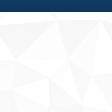
Fale conosco
Sobre