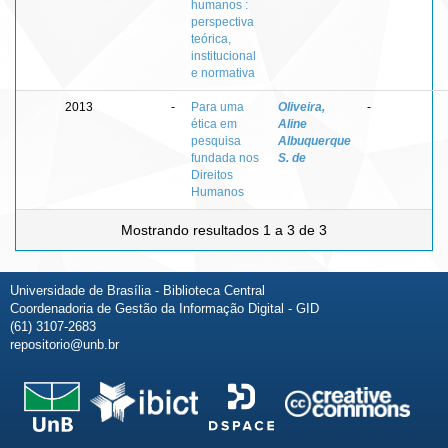
humanos :
perspectiva
teórica,
institucional
e normativa
2013
-
Para uma
Oliveira,
-
ética em
Aline
pesquisa
Albuquerque
fundada nos
S. de
Direitos
Humanos
Mostrando resultados 1 a 3 de 3
Universidade de Brasília - Biblioteca Central
Coordenadoria de Gestão da Informação Digital - GID
(61) 3107-2683
repositorio@unb.br