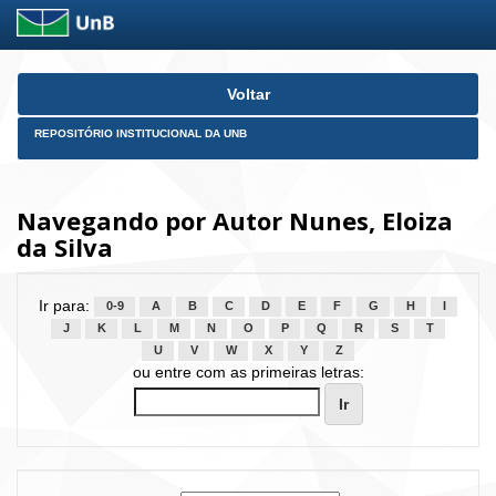
Skip
Voltar
navigation
REPOSITÓRIO INSTITUCIONAL DA UNB
Navegando por Autor Nunes, Eloiza
da Silva
Ir para:
0-9
A
B
C
D
E
F
G
H
I
J
K
L
M
N
O
P
Q
R
S
T
U
V
W
X
Y
Z
ou entre com as primeiras letras: