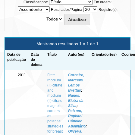
Classificar por:
Em ordem:
Resultados/Página
Registro(s):
Mostrando resultados 1 a 1 de 1
Data de
Data
Título
Autor(es)
Orientador(es)
Coorien
publicação
de
defesa
2011
-
Free
Carneiro,
-
-
rhodium
Marcella
(II) citrate
Lemos
and
Brettas
;
rhodium
Nunes,
(II) citrate
Eloiza da
magnetic
Silva
;
carriers
Peixoto,
as
Raphael
potential
Cândido
strategies
Apolinário
;
for breast
Oliveira,