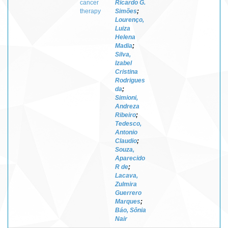
cancer
Ricardo G.
therapy
Simões
;
Lourenço,
Luiza
Helena
Madia
;
Silva,
Izabel
Cristina
Rodrigues
da
;
Simioni,
Andreza
Ribeiro
;
Tedesco,
Antonio
Claudio
;
Souza,
Aparecido
R de
;
Lacava,
Zulmira
Guerrero
Marques
;
Báo, Sônia
Nair