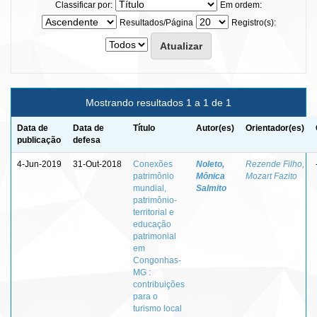
Classificar por:
Em ordem:
Resultados/Página
Registro(s):
Mostrando resultados 1 a 1 de 1
Data de
Data de
Título
Autor(es)
Orientador(es)
publicação
defesa
4-Jun-2019
31-Out-2018
Conexões
Noleto,
Rezende Filho,
patrimônio
Mônica
Mozart Fazito
mundial,
Salmito
patrimônio-
territorial e
educação
patrimonial
em
Congonhas-
MG :
contribuições
para o
turismo local