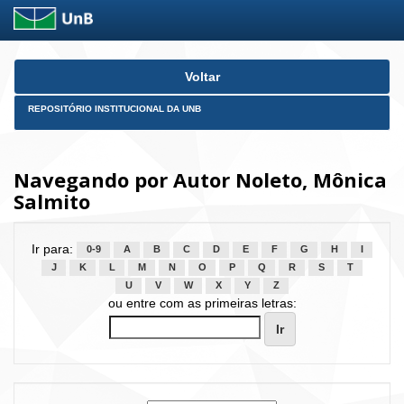
Skip
Voltar
navigation
REPOSITÓRIO INSTITUCIONAL DA UNB
Navegando por Autor Noleto, Mônica
Salmito
Ir para:
0-9
A
B
C
D
E
F
G
H
I
J
K
L
M
N
O
P
Q
R
S
T
U
V
W
X
Y
Z
ou entre com as primeiras letras: