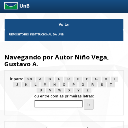
Skip
Voltar
navigation
REPOSITÓRIO INSTITUCIONAL DA UNB
Navegando por Autor Niño Vega,
Gustavo A.
Ir para:
0-9
A
B
C
D
E
F
G
H
I
J
K
L
M
N
O
P
Q
R
S
T
U
V
W
X
Y
Z
ou entre com as primeiras letras: