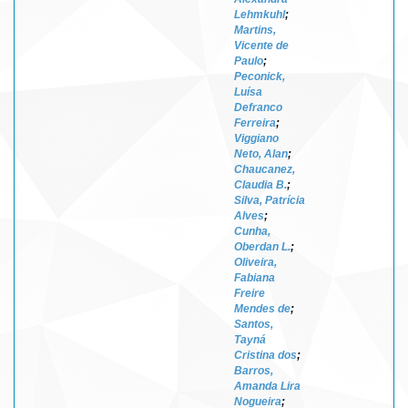
Lehmkuhl
;
Martins,
Vicente de
Paulo
;
Peconick,
Luísa
Defranco
Ferreira
;
Viggiano
Neto, Alan
;
Chaucanez,
Claudia B.
;
Silva, Patrícia
Alves
;
Cunha,
Oberdan L.
;
Oliveira,
Fabiana
Freire
Mendes de
;
Santos,
Tayná
Cristina dos
;
Barros,
Amanda Lira
Nogueira
;