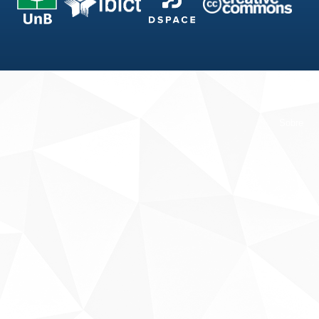
Fale conosco
Sobre