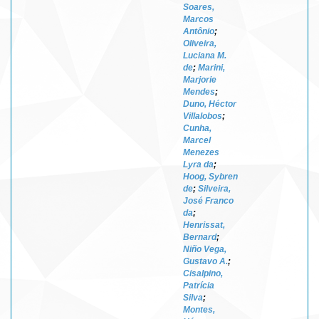
Soares,
Marcos
Antônio
;
Oliveira,
Luciana M.
de
;
Marini,
Marjorie
Mendes
;
Duno, Héctor
Villalobos
;
Cunha,
Marcel
Menezes
Lyra da
;
Hoog, Sybren
de
;
Silveira,
José Franco
da
;
Henrissat,
Bernard
;
Niño Vega,
Gustavo A.
;
Cisalpino,
Patrícia
Silva
;
Montes,