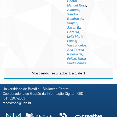
Héctor
Manuel Mora
;
Almeida,
Sandro
Rogério de
;
Stajich,
Jason E.
;
Bezerra,
Leila Maria
Lopes
;
Vasconcelos,
Ana Tereza
Ribeiro de
;
Felipe, Maria
Sueli Soares
Mostrando resultados 1 a 1 de 1
Universidade de Brasília - Biblioteca Central
Coordenadoria de Gestão da Informação Digital - GID
(61) 3107-2683
repositorio@unb.br