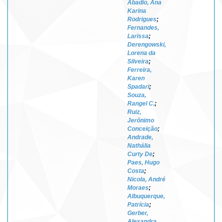
Abadio, Ana
Karina
Rodrigues
;
Fernandes,
Larissa
;
Derengowski,
Lorena da
Silveira
;
Ferreira,
Karen
Spadari
;
Souza,
Rangel C.
;
Ruiz,
Jerônimo
Conceição
;
Andrade,
Nathália
Curty De
;
Paes, Hugo
Costa
;
Nicola, André
Moraes
;
Albuquerque,
Patrícia
;
Gerber,
Alexandra