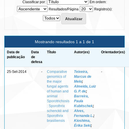
Classificar por:
Em ordem:
Resultados/Página
Registro(s):
Mostrando resultados 1 a 1 de 1
Data de
Data
Título
Autor(es)
Orientador(es)
publicação
de
defesa
25-Set-2014
-
Comparative
Teixeira,
-
genomics of
Marcus de
the major
Melo
;
fungal agents
Almeida, Luiz
of human and
G. P. de
;
animal
Barreira,
Sporotrichosis
Paula
: Sporothrix
Kubitschek
;
schenckii and
Alves,
Sporothrix
Fernanda L.
;
brasiliensis
Kioshima,
Érika Seki
;