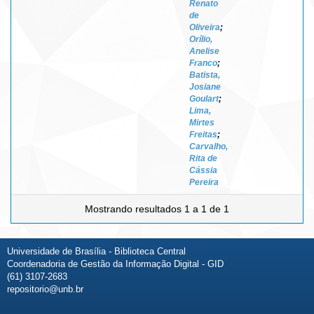
Renato
de
Oliveira
;
Orílio,
Anelise
Franco
;
Batista,
Josiane
Goulart
;
Lima,
Mirtes
Freitas
;
Carvalho,
Rita de
Cássia
Pereira
Mostrando resultados 1 a 1 de 1
Universidade de Brasília - Biblioteca Central
Coordenadoria de Gestão da Informação Digital - GID
(61) 3107-2683
repositorio@unb.br