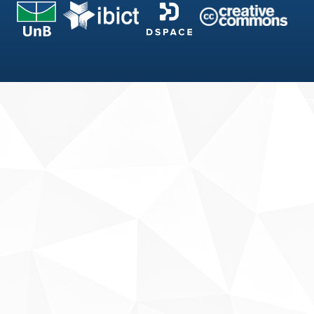
Fale conosco
Sobre