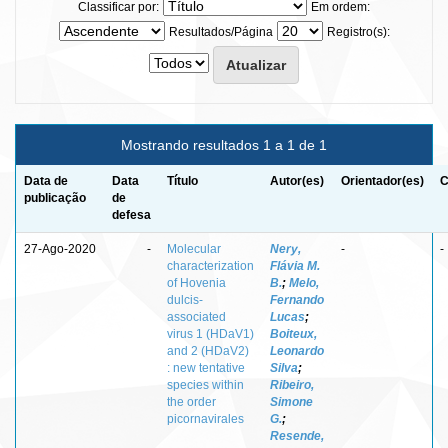
Classificar por:
Em ordem:
Resultados/Página
Registro(s):
Mostrando resultados 1 a 1 de 1
Data de
Data
Título
Autor(es)
Orientador(es)
C
publicação
de
defesa
27-Ago-2020
-
Molecular
Nery,
-
-
characterization
Flávia M.
of Hovenia
B.
;
Melo,
dulcis-
Fernando
associated
Lucas
;
virus 1 (HDaV1)
Boiteux,
and 2 (HDaV2)
Leonardo
: new tentative
Silva
;
species within
Ribeiro,
the order
Simone
picornavirales
G.
;
Resende,