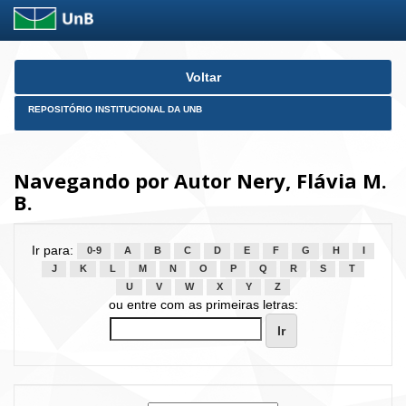
Skip
Voltar
navigation
REPOSITÓRIO INSTITUCIONAL DA UNB
Navegando por Autor Nery, Flávia M.
B.
Ir para:
0-9
A
B
C
D
E
F
G
H
I
J
K
L
M
N
O
P
Q
R
S
T
U
V
W
X
Y
Z
ou entre com as primeiras letras: