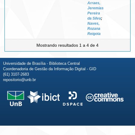
Arraes,
Jeremias
Pereira
da Silva
;
Naves,
Rozana
Reigota
Mostrando resultados 1 a 4 de 4
Universidade de Brasília - Biblioteca Central
Coordenadoria de Gestão da Informação Digital - GID
(61) 3107-2683
repositorio@unb.br
Fale conosco