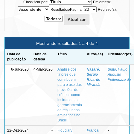
Classificar por:
Em ordem:
Resultados/Página
Registro(s):
Mostrando resultados 1 a 4 de 4
Data de
Data de
Título
Autor(es)
Orientador(es)
publicação
defesa
6-Jul-2020
4-Mar-2020
Análise dos
Nazaré,
Britto, Paulo
fatores que
Sérgio
Augusto
contribuem
Ricardo
Pettenuzzo de
para o uso das
Miranda
provisões de
créditos como
instrumento de
gerenciamento
de resultados
em bancos no
Brasil
22-Dez-2024
-
Fiduciary
França,
-