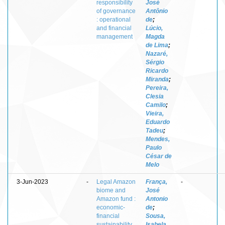
responsibility
José
of governance
Antônio
: operational
de
;
and financial
Lúcio,
management
Magda
de Lima
;
Nazaré,
Sérgio
Ricardo
Miranda
;
Pereira,
Clesia
Camilo
;
Vieira,
Eduardo
Tadeu
;
Mendes,
Paulo
César de
Melo
3-Jun-2023
-
Legal Amazon
França,
-
biome and
José
Amazon fund :
Antonio
economic-
de
;
financial
Sousa,
sustainability
Isabela