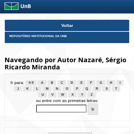
Skip
Voltar
navigation
REPOSITÓRIO INSTITUCIONAL DA UNB
Navegando por Autor Nazaré, Sérgio
Ricardo Miranda
Ir para:
0-9
A
B
C
D
E
F
G
H
I
J
K
L
M
N
O
P
Q
R
S
T
U
V
W
X
Y
Z
ou entre com as primeiras letras: