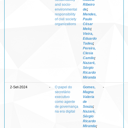
and socio-
Ribeiro
environmental
de
;
responsibility
Mendes,
of civil society
Paulo
organizations
César
Melo
;
Vieira,
Eduardo
Tadeu
;
Pereira,
Clesia
Camilo
;
Nazaré,
Sérgio
Ricardo
Miranda
2-Set-2024
-
O papel do
Gomes,
-
secretário
Magna
executivo
Valeria
como agente
de
de governança
Souza
;
na era digital
Nazaré,
Sérgio
Ricardo
Miranda
;