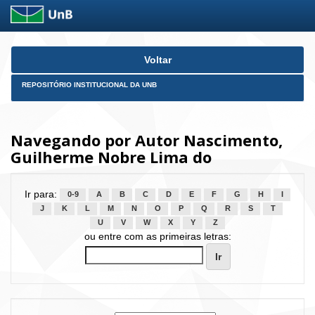
Skip
Voltar
navigation
REPOSITÓRIO INSTITUCIONAL DA UNB
Navegando por Autor Nascimento,
Guilherme Nobre Lima do
Ir para:
0-9
A
B
C
D
E
F
G
H
I
J
K
L
M
N
O
P
Q
R
S
T
U
V
W
X
Y
Z
ou entre com as primeiras letras: