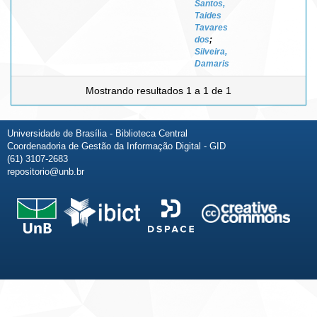
Santos,
Taides
Tavares
dos
;
Silveira,
Damaris
Mostrando resultados 1 a 1 de 1
Universidade de Brasília - Biblioteca Central
Coordenadoria de Gestão da Informação Digital - GID
(61) 3107-2683
repositorio@unb.br
Fale conosco