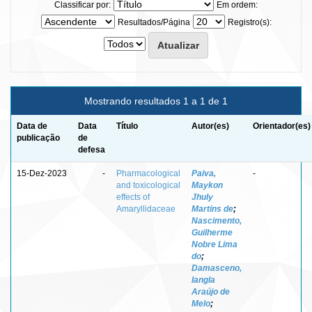
Classificar por:
Em ordem:
Resultados/Página
Registro(s):
Mostrando resultados 1 a 1 de 1
Data de
Data
Título
Autor(es)
Orientador(es)
publicação
de
defesa
15-Dez-2023
-
Pharmacological
Paiva,
-
and toxicological
Maykon
effects of
Jhuly
Amaryllidaceae
Martins de
;
Nascimento,
Guilherme
Nobre Lima
do
;
Damasceno,
Iangla
Araújo de
Melo
;