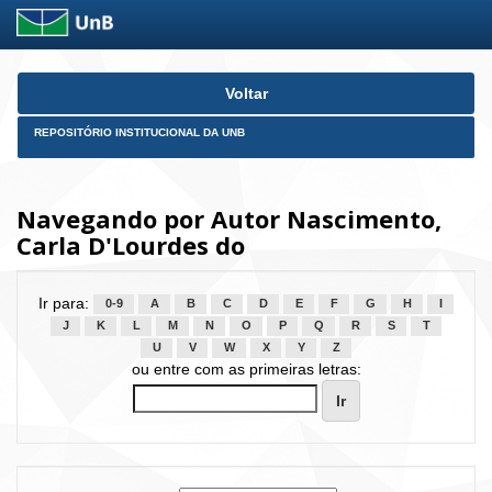
Skip
Voltar
navigation
REPOSITÓRIO INSTITUCIONAL DA UNB
Navegando por Autor Nascimento,
Carla D'Lourdes do
Ir para:
0-9
A
B
C
D
E
F
G
H
I
J
K
L
M
N
O
P
Q
R
S
T
U
V
W
X
Y
Z
ou entre com as primeiras letras: