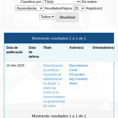
Classificar por:
Em ordem:
Resultados/Página
Registro(s):
Mostrando resultados 1 a 1 de 1
Data de
Data
Título
Autor(es)
Orientador(es)
publicação
de
defesa
15-Abr-2025
-
Orquestrando
Nascimento,
-
as políticas
Carla
nacionais de
D'Lourdes
alfabetização
do
;
Castioni,
no Brasil : o
Remi
papel da
União e as
complexidades
na governança
de redes
Mostrando resultados 1 a 1 de 1