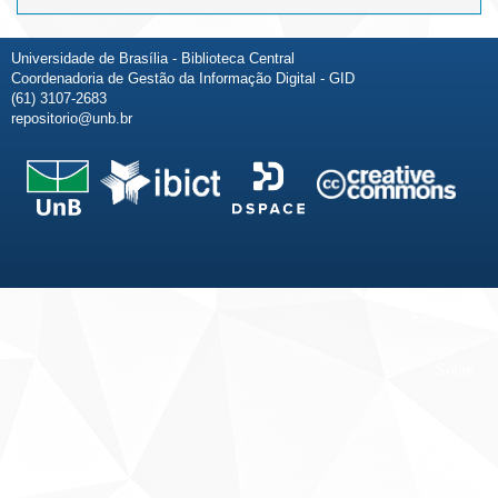
Universidade de Brasília - Biblioteca Central
Coordenadoria de Gestão da Informação Digital - GID
(61) 3107-2683
repositorio@unb.br
Fale conosco
Sobre