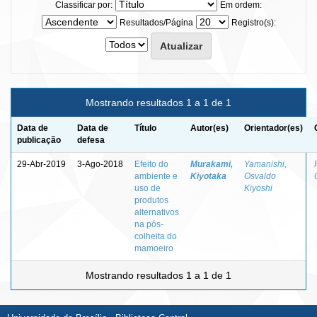
Classificar por:
Em ordem:
Resultados/Página
Registro(s):
Mostrando resultados 1 a 1 de 1
Data de
Data de
Título
Autor(es)
Orientador(es)
publicação
defesa
29-Abr-2019
3-Ago-2018
Efeito do
Murakami,
Yamanishi,
ambiente e
Kiyotaka
Osvaldo
uso de
Kiyoshi
produtos
alternativos
na pós-
colheita do
mamoeiro
Mostrando resultados 1 a 1 de 1