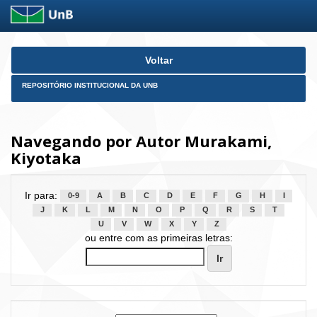
Skip
Voltar
navigation
REPOSITÓRIO INSTITUCIONAL DA UNB
Navegando por Autor Murakami,
Kiyotaka
Ir para:
0-9
A
B
C
D
E
F
G
H
I
J
K
L
M
N
O
P
Q
R
S
T
U
V
W
X
Y
Z
ou entre com as primeiras letras: