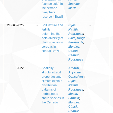
(campo sujo) in
Jeanine
the cerrado
Maria
biosphere
reserve I, Brazil
21-Jul-2025
-
Soil texture and
Bijos,
-
fertility
Natália
determine the
Rodrigues
;
beta diversity of
Silva, Diogo
plant species in
Pereira da
;
veredas in
Munhoz,
central Brazil
Cássia
Beatriz
Rodrigues
2022
-
Spatially
Amaral,
-
structured soil
Aryanne
properties and
Gonçalves
;
climate explain
Bijos,
distribution
Natália
patterns of
Rodrigues
;
herbaceous-
Moser,
shrub species in
Pamela
;
the Cerrado
Munhoz,
Cássia
Beatriz