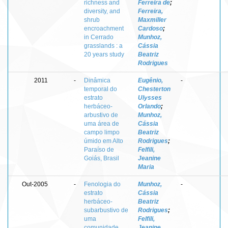
richness and
Ferreira de
;
diversity, and
Ferreira,
shrub
Maxmiller
encroachment
Cardoso
;
in Cerrado
Munhoz,
grasslands : a
Cássia
20 years study
Beatriz
Rodrigues
2011
-
Dinâmica
Eugênio,
-
temporal do
Chesterton
estrato
Ulysses
herbáceo-
Orlando
;
arbustivo de
Munhoz,
uma área de
Cássia
campo limpo
Beatriz
úmido em Alto
Rodrigues
;
Paraíso de
Felfili,
Goiás, Brasil
Jeanine
Maria
Out-2005
-
Fenologia do
Munhoz,
-
estrato
Cássia
herbáceo-
Beatriz
subarbustivo de
Rodrigues
;
uma
Felfili,
comunidade
Jeanine