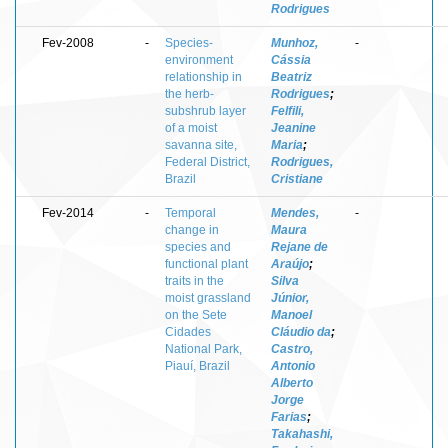
Rodrigues
Fev-2008
-
Species-
Munhoz,
-
environment
Cássia
relationship in
Beatriz
the herb-
Rodrigues
;
subshrub layer
Felfili,
of a moist
Jeanine
savanna site,
Maria
;
Federal District,
Rodrigues,
Brazil
Cristiane
Fev-2014
-
Temporal
Mendes,
-
change in
Maura
species and
Rejane de
functional plant
Araújo
;
traits in the
Silva
moist grassland
Júnior,
on the Sete
Manoel
Cidades
Cláudio da
;
National Park,
Castro,
Piauí, Brazil
Antonio
Alberto
Jorge
Farias
;
Takahashi,