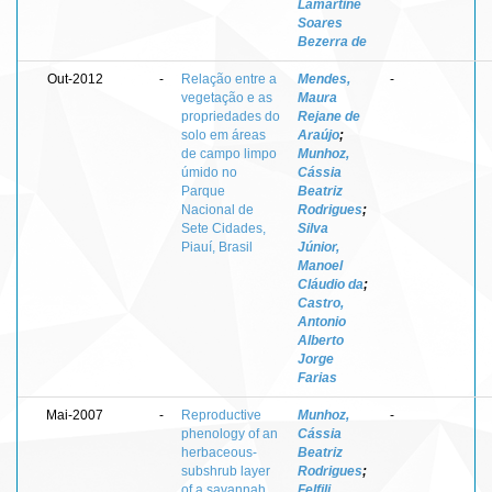
Lamartine
Soares
Bezerra de
Out-2012
-
Relação entre a
Mendes,
-
vegetação e as
Maura
propriedades do
Rejane de
solo em áreas
Araújo
;
de campo limpo
Munhoz,
úmido no
Cássia
Parque
Beatriz
Nacional de
Rodrigues
;
Sete Cidades,
Silva
Piauí, Brasil
Júnior,
Manoel
Cláudio da
;
Castro,
Antonio
Alberto
Jorge
Farias
Mai-2007
-
Reproductive
Munhoz,
-
phenology of an
Cássia
herbaceous-
Beatriz
subshrub layer
Rodrigues
;
of a savannah
Felfili,