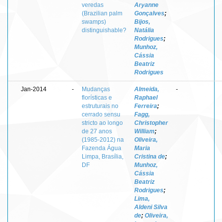
veredas
Aryanne
(Brazilian palm
Gonçalves
;
swamps)
Bijos,
distinguishable?
Natália
Rodrigues
;
Munhoz,
Cássia
Beatriz
Rodrigues
Jan-2014
-
Mudanças
Almeida,
-
florísticas e
Raphael
estruturais no
Ferreira
;
cerrado sensu
Fagg,
stricto ao longo
Christopher
de 27 anos
William
;
(1985-2012) na
Oliveira,
Fazenda Água
Maria
Limpa, Brasília,
Cristina de
;
DF
Munhoz,
Cássia
Beatriz
Rodrigues
;
Lima,
Aldeni Silva
de
;
Oliveira,