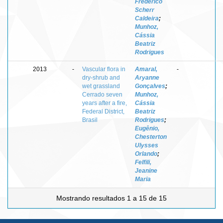
Frederico
Scherr
Caldeira
;
Munhoz,
Cássia
Beatriz
Rodrigues
2013
-
Vascular flora in
Amaral,
-
dry-shrub and
Aryanne
wet grassland
Gonçalves
;
Cerrado seven
Munhoz,
years after a fire,
Cássia
Federal District,
Beatriz
Brasil
Rodrigues
;
Eugênio,
Chesterton
Ulysses
Orlando
;
Felfili,
Jeanine
Maria
Mostrando resultados 1 a 15 de 15