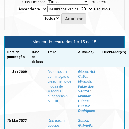
Classificar por:
Em ordem:
Resultados/Página
Registro(s):
Mostrando resultados 1 a 15 de 15
Data de
Data
Título
Autor(es)
Orientador(es)
publicação
de
defesa
Jan-2009
-
Aspectos da
Giotto, Ani
-
germinação e
Cátia
;
crescimento de
Miranda,
mudas de
Fábio dos
Magonia
Santos
;
pubescens A.
Munhoz,
ST.-HIL
Cássia
Beatriz
Rodrigues
25-Mai-2022
-
Decrease in
Souza,
-
species
Gabriella