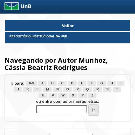
Skip
Voltar
navigation
REPOSITÓRIO INSTITUCIONAL DA UNB
Navegando por Autor Munhoz,
Cássia Beatriz Rodrigues
Ir para:
0-9
A
B
C
D
E
F
G
H
I
J
K
L
M
N
O
P
Q
R
S
T
U
V
W
X
Y
Z
ou entre com as primeiras letras: