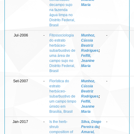
decampo sujo
Maria
na fazenda
água limpa no
Distrito Federal,
Brasil
Jul-2006
-
Fitossociologia
Munhoz,
-
do estrato
Cássia
herbáceo-
Beatriz
subarbustivo de
Rodrigues
;
uma área de
Felfili,
campo sujo no
Jeanine
Distrito Federal,
Maria
Brasil
Set-2007
-
Florística do
Munhoz,
-
estrato
Cássia
herbáceo-
Beatriz
subarbustivo de
Rodrigues
;
um campo limpo
Felfili,
úmido em
Jeanine
Brasília, Brasil
Maria
Jan-2017
-
Is the herb-
Silva, Diogo
-
shrub
Pereira da
;
composition of
Amaral,