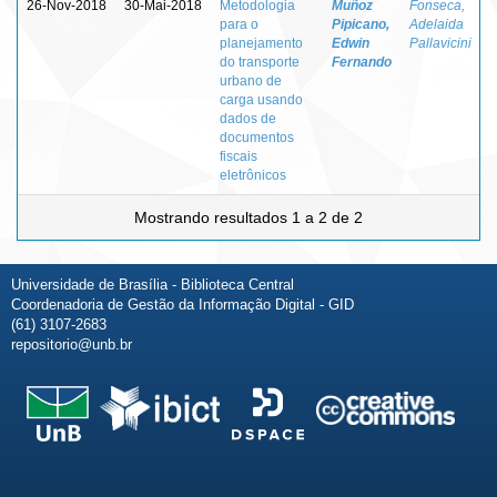
26-Nov-2018
30-Mai-2018
Metodologia
Muñoz
Fonseca,
para o
Pipicano,
Adelaida
planejamento
Edwin
Pallavicini
do transporte
Fernando
urbano de
carga usando
dados de
documentos
fiscais
eletrônicos
Mostrando resultados 1 a 2 de 2
Universidade de Brasília - Biblioteca Central
Coordenadoria de Gestão da Informação Digital - GID
(61) 3107-2683
repositorio@unb.br