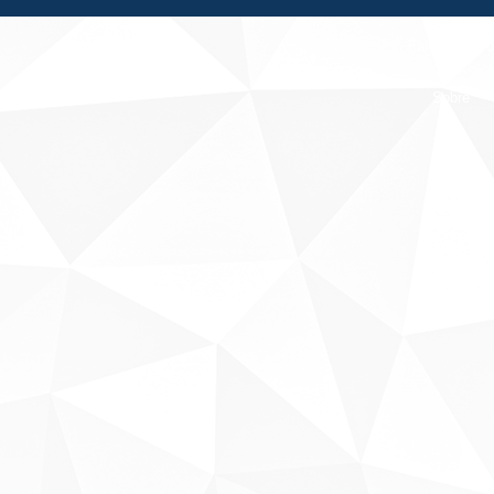
Fale conosco
Sobre