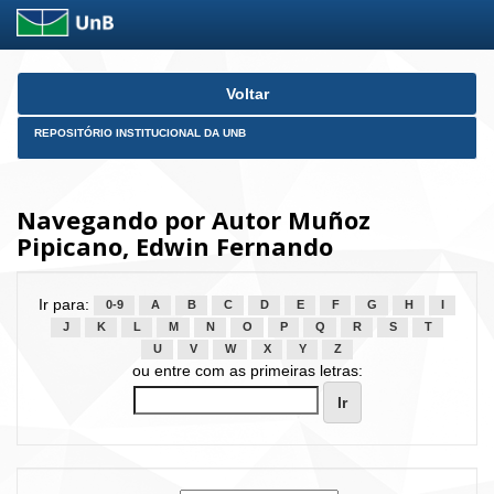
Skip
Voltar
navigation
REPOSITÓRIO INSTITUCIONAL DA UNB
Navegando por Autor Muñoz
Pipicano, Edwin Fernando
Ir para:
0-9
A
B
C
D
E
F
G
H
I
J
K
L
M
N
O
P
Q
R
S
T
U
V
W
X
Y
Z
ou entre com as primeiras letras: