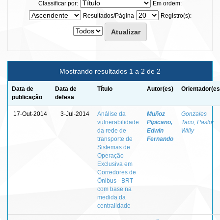
Classificar por:
Em ordem:
Resultados/Página
Registro(s):
Mostrando resultados 1 a 2 de 2
Data de
Data de
Título
Autor(es)
Orientador(es
publicação
defesa
17-Out-2014
3-Jul-2014
Análise da
Muñoz
Gonzales
vulnerabilidade
Pipicano,
Taco, Pastor
da rede de
Edwin
Willy
transporte de
Fernando
Sistemas de
Operação
Exclusiva em
Corredores de
Ônibus - BRT
com base na
medida da
centralidade