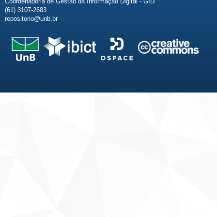
Coordenadoria de Gestão da Informação Digital - GID
(61) 3107-2683
repositorio@unb.br
Fale conosco
Sobre