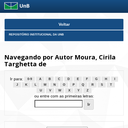
Skip
Voltar
navigation
REPOSITÓRIO INSTITUCIONAL DA UNB
Navegando por Autor Moura, Cirila
Targhetta de
Ir para:
0-9
A
B
C
D
E
F
G
H
I
J
K
L
M
N
O
P
Q
R
S
T
U
V
W
X
Y
Z
ou entre com as primeiras letras: