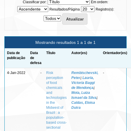
Classificar por:
Em ordem:
Resultados/Página
Registro(s):
Mostrando resultados 1 a 1 de 1
Data de
Data
Título
Autor(es)
Orientador(es)
publicação
de
defesa
4-Jan-2022
-
Risk
Rembischevski,
-
perception
Peter
;
Lauria,
of food
Victoria Baggi
chemicals
de Mendonça
;
and
Mota, Luiza
technologies
Ismael da Silva
;
in the
Caldas, Eloisa
Midwest of
Dutra
Brazil : a
population-
based cross-
sectional