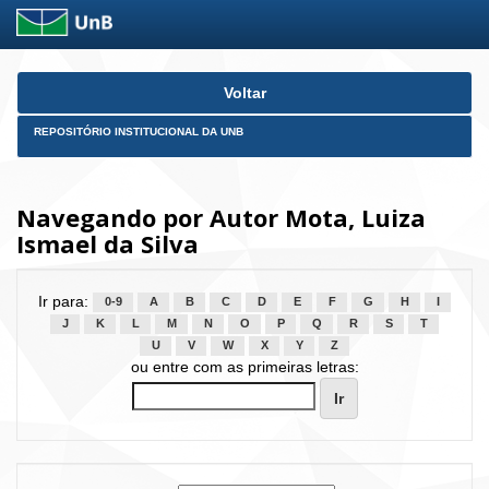
Skip
Voltar
navigation
REPOSITÓRIO INSTITUCIONAL DA UNB
Navegando por Autor Mota, Luiza
Ismael da Silva
Ir para:
0-9
A
B
C
D
E
F
G
H
I
J
K
L
M
N
O
P
Q
R
S
T
U
V
W
X
Y
Z
ou entre com as primeiras letras: