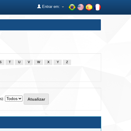
Entrar em:
S
T
U
V
W
X
Y
Z
s):