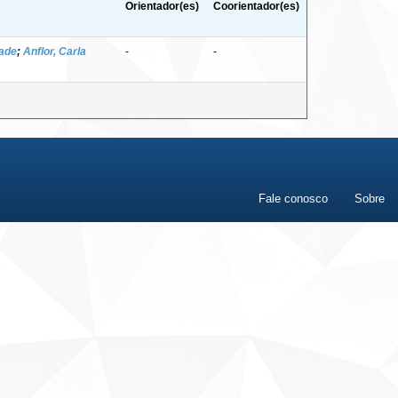
Orientador(es)
Coorientador(es)
ade
;
Anflor, Carla
-
-
Fale conosco
Sobre