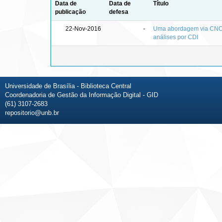
Data de
Data de
Título
publicação
defesa
22-Nov-2016
-
Uma abordagem via CNC 
análises por CDI
Universidade de Brasília - Biblioteca Central
Coordenadoria de Gestão da Informação Digital - GID
(61) 3107-2683
repositorio@unb.br