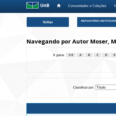
Comunidades e Coleções
Skip
REPOSITÓRIO INSTITUCIO
Voltar
navigation
Navegando por Autor Moser, 
Ir para:
0-9
A
B
C
D
E
Classificar por: