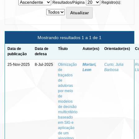
Resultados/Página
Registro(s):
Mostrando resultados 1 a 1 de 1
Data de
Data de
Título
Autor(es)
Orientador(es)
Co
publicação
defesa
25-Nov-2025
8-Jul-2025
Otimização
Mortari,
Curto, Julia
Ro
de
Leon
Barbosa
Ll
traçados
de
adutoras
por meio
de
modelos
de decisão
multicritério
baseado
em SIG e
aplicação
de um
algoritmo