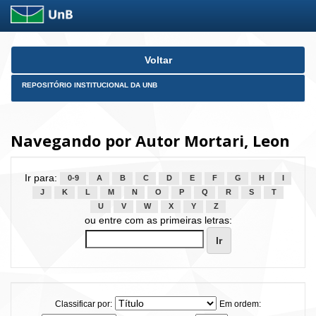
Skip
Voltar
navigation
REPOSITÓRIO INSTITUCIONAL DA UNB
Navegando por Autor Mortari, Leon
Ir para:
0-9
A
B
C
D
E
F
G
H
I
J
K
L
M
N
O
P
Q
R
S
T
U
V
W
X
Y
Z
ou entre com as primeiras letras:
Classificar por:
Em ordem: