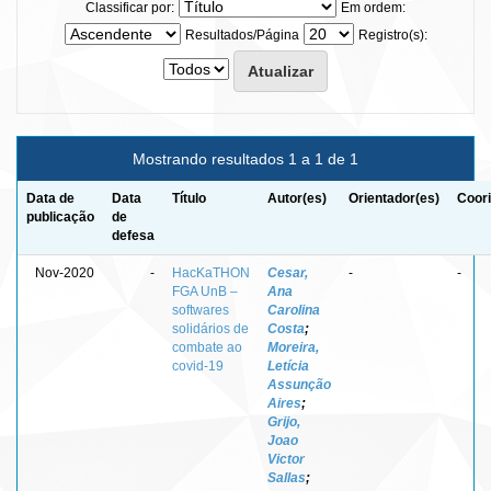
Classificar por:
Em ordem:
Resultados/Página
Registro(s):
Mostrando resultados 1 a 1 de 1
Data de
Data
Título
Autor(es)
Orientador(es)
Coori
publicação
de
defesa
Nov-2020
-
HacKaTHON
Cesar,
-
-
FGA UnB –
Ana
softwares
Carolina
solidários de
Costa
;
combate ao
Moreira,
covid-19
Letícia
Assunção
Aires
;
Grijo,
Joao
Victor
Sallas
;