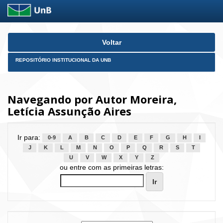
Skip
Voltar
navigation
REPOSITÓRIO INSTITUCIONAL DA UNB
Navegando por Autor Moreira,
Letícia Assunção Aires
Ir para:
0-9
A
B
C
D
E
F
G
H
I
J
K
L
M
N
O
P
Q
R
S
T
U
V
W
X
Y
Z
ou entre com as primeiras letras: