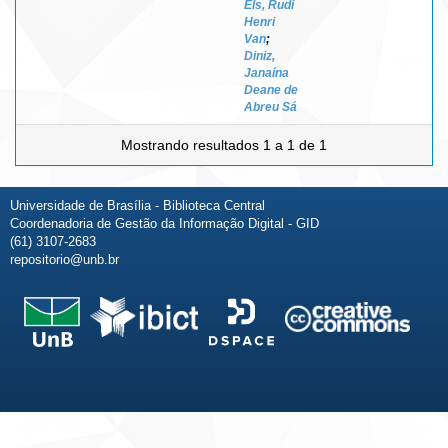
Els, Rudi
Henri
Van
;
Diniz,
Janaína
Deane de
Abreu Sá
Mostrando resultados 1 a 1 de 1
Universidade de Brasília - Biblioteca Central
Coordenadoria de Gestão da Informação Digital - GID
(61) 3107-2683
repositorio@unb.br
Fale conosco