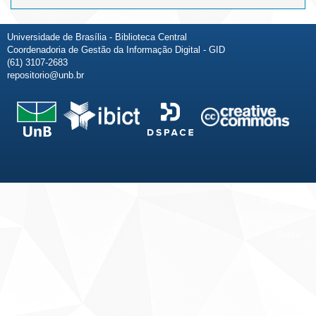
Universidade de Brasília - Biblioteca Central
Coordenadoria de Gestão da Informação Digital - GID
(61) 3107-2683
repositorio@unb.br
Fale conosco
Sobre