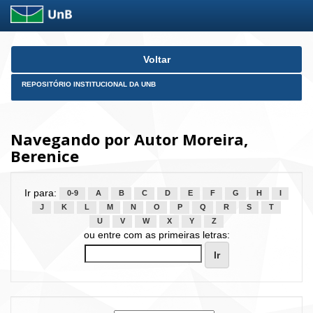
Skip
Voltar
navigation
REPOSITÓRIO INSTITUCIONAL DA UNB
Navegando por Autor Moreira,
Berenice
Ir para:
0-9
A
B
C
D
E
F
G
H
I
J
K
L
M
N
O
P
Q
R
S
T
U
V
W
X
Y
Z
ou entre com as primeiras letras: