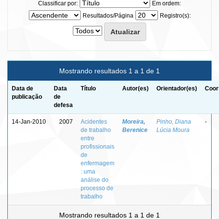
Classificar por:
Em ordem:
Resultados/Página
Registro(s):
Mostrando resultados 1 a 1 de 1
Data de
Data
Título
Autor(es)
Orientador(es)
Coor
publicação
de
defesa
14-Jan-2010
2007
Acidentes
Moreira,
Pinho, Diana
-
de trabalho
Berenice
Lúcia Moura
entre
profissionais
de
enfermagem
: uma
análise do
processo de
trabalho
Mostrando resultados 1 a 1 de 1