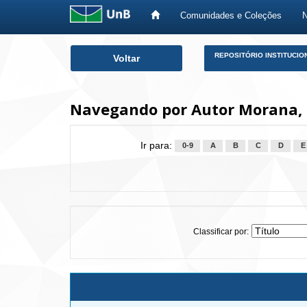
Comunidades e Coleções
Skip
REPOSITÓRIO INSTITUCIO
Voltar
navigation
Navegando por Autor Morana, H
Ir para:
0-9
A
B
C
D
E
Classificar por: