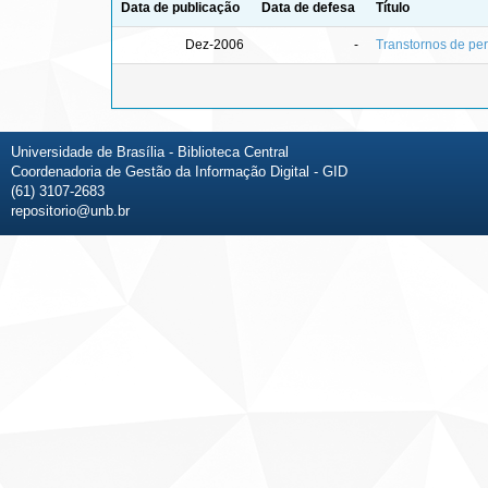
Data de publicação
Data de defesa
Título
Dez-2006
-
Transtornos de pers
Universidade de Brasília - Biblioteca Central
Coordenadoria de Gestão da Informação Digital - GID
(61) 3107-2683
repositorio@unb.br