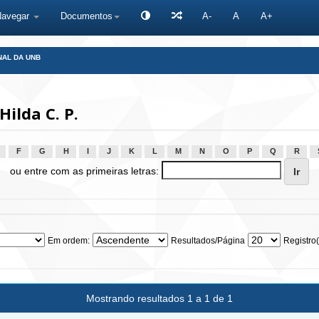
Navegar
Documentos
A-
A
A+
NAL DA UNB
ilda C. P.
F
G
H
I
J
K
L
M
N
O
P
Q
R
ou entre com as primeiras letras:
Em ordem:
Resultados/Página
Registro(
Mostrando resultados 1 a 1 de 1