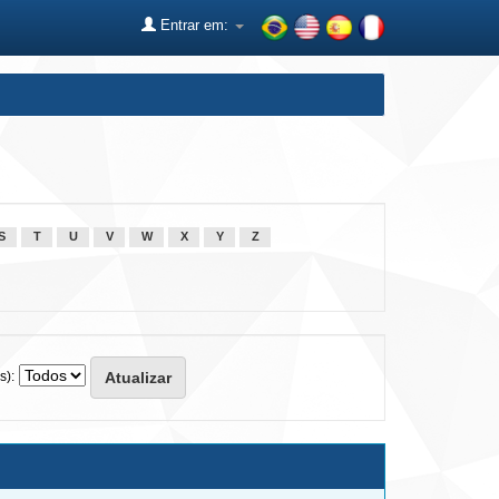
Entrar em:
S
T
U
V
W
X
Y
Z
s):