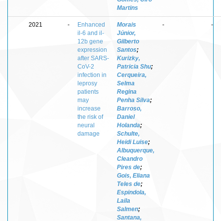
Martins
2021
-
Enhanced
Morais
-
-
il-6 and il-
Júnior,
12b gene
Gilberto
expression
Santos
;
after SARS-
Kurizky,
CoV-2
Patricia Shu
;
infection in
Cerqueira,
leprosy
Selma
patients
Regina
may
Penha Silva
;
increase
Barroso,
the risk of
Daniel
neural
Holanda
;
damage
Schulte,
Heidi Luise
;
Albuquerque,
Cleandro
Pires de
;
Gois, Eliana
Teles de
;
Espindola,
Laila
Salmen
;
Santana,