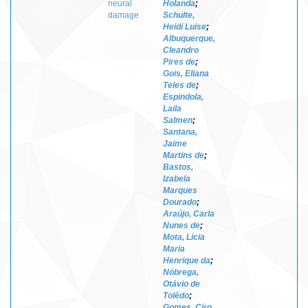
neural
Holanda
;
damage
Schulte,
Heidi Luise
;
Albuquerque,
Cleandro
Pires de
;
Gois, Eliana
Teles de
;
Espindola,
Laila
Salmen
;
Santana,
Jaime
Martins de
;
Bastos,
Izabela
Marques
Dourado
;
Araújo, Carla
Nunes de
;
Mota, Licia
Maria
Henrique da
;
Nóbrega,
Otávio de
Tolêdo
;
Gomes, Ciro