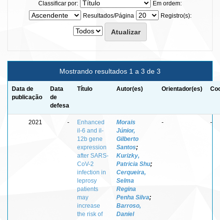
Classificar por:
Em ordem:
Resultados/Página
Registro(s):
Mostrando resultados 1 a 3 de 3
Data de
Data
Título
Autor(es)
Orientador(es)
Coo
publicação
de
defesa
2021
-
Enhanced
Morais
-
-
il-6 and il-
Júnior,
12b gene
Gilberto
expression
Santos
;
after SARS-
Kurizky,
CoV-2
Patricia Shu
;
infection in
Cerqueira,
leprosy
Selma
patients
Regina
may
Penha Silva
;
increase
Barroso,
the risk of
Daniel