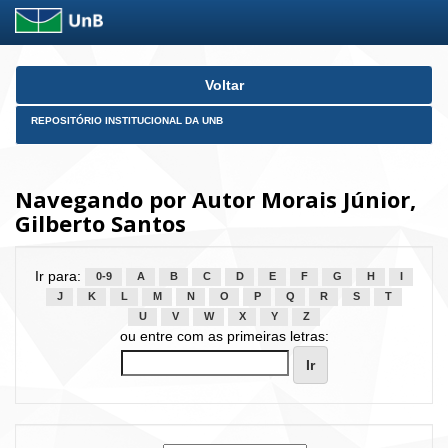
Skip
Voltar
navigation
REPOSITÓRIO INSTITUCIONAL DA UNB
Navegando por Autor Morais Júnior,
Gilberto Santos
Ir para:
0-9
A
B
C
D
E
F
G
H
I
J
K
L
M
N
O
P
Q
R
S
T
U
V
W
X
Y
Z
ou entre com as primeiras letras: