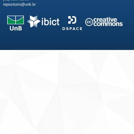
repositorio@unb.br
Fale conosco
Sobre