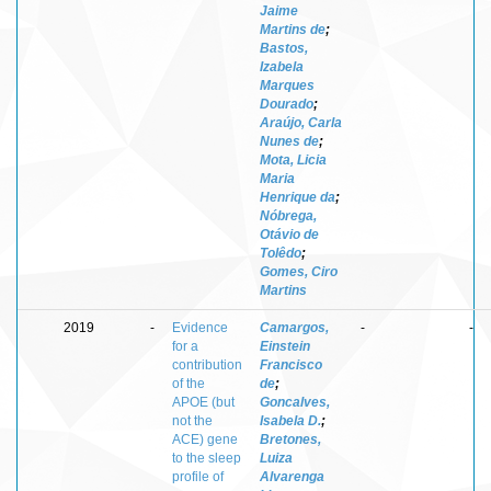
Jaime
Martins de
;
Bastos,
Izabela
Marques
Dourado
;
Araújo, Carla
Nunes de
;
Mota, Licia
Maria
Henrique da
;
Nóbrega,
Otávio de
Tolêdo
;
Gomes, Ciro
Martins
2019
-
Evidence
Camargos,
-
-
for a
Einstein
contribution
Francisco
of the
de
;
APOE (but
Goncalves,
not the
Isabela D.
;
ACE) gene
Bretones,
to the sleep
Luiza
profile of
Alvarenga