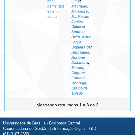
non-
Lima
;
demented
Machado,
elderly
Marcela F.
adults
M.
;
Morais
Júnior,
Gilberto
Santos
;
Brito, Artur
Felipe
Siqueira de
;
Henriques,
Adriane
Dallanora
;
Morais,
Clayton
Franco
;
Nóbrega,
Otávio de
Tolêdo
Mostrando resultados 1 a 3 de 3
Universidade de Brasília - Biblioteca Central
Coordenadoria de Gestão da Informação Digital - GID
(61) 3107-2683