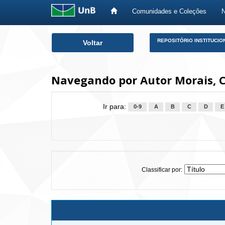
Comunidades e Coleções
Skip
REPOSITÓRIO INSTITUCIO
Voltar
navigation
Navegando por Autor Morais, 
Ir para:
0-9
A
B
C
D
E
Classificar por: