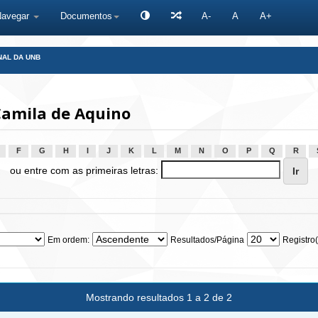
Navegar
Documentos
A-
A
A+
NAL DA UNB
Camila de Aquino
F
G
H
I
J
K
L
M
N
O
P
Q
R
ou entre com as primeiras letras:
Em ordem:
Resultados/Página
Registro(
Mostrando resultados 1 a 2 de 2