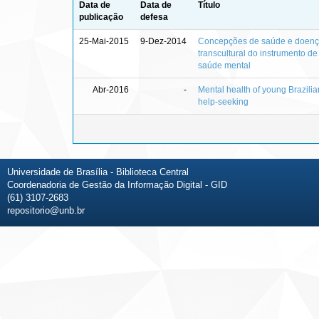
Data de
Data de
Título
publicação
defesa
25-Mai-2015
9-Dez-2014
Concepções de saúde e doença
transcultural do instrumento d
saúde mental
Abr-2016
-
Mental health of young Brazilian
help-seeking
Universidade de Brasília - Biblioteca Central
Coordenadoria de Gestão da Informação Digital - GID
(61) 3107-2683
repositorio@unb.br