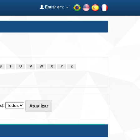
Entrar em:
S
T
U
V
W
X
Y
Z
s):