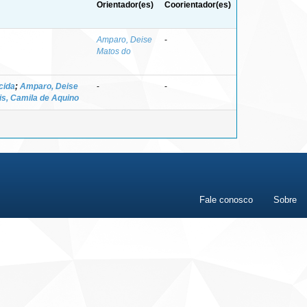
Orientador(es)
Coorientador(es)
Amparo, Deise
-
Matos do
cida
;
Amparo, Deise
-
-
is, Camila de Aquino
Fale conosco
Sobre