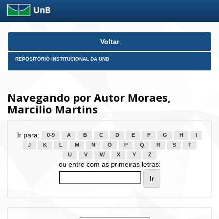
Skip
Voltar
navigation
REPOSITÓRIO INSTITUCIONAL DA UNB
Navegando por Autor Moraes,
Marcilio Martins
Ir para:
0-9
A
B
C
D
E
F
G
H
I
J
K
L
M
N
O
P
Q
R
S
T
U
V
W
X
Y
Z
ou entre com as primeiras letras: