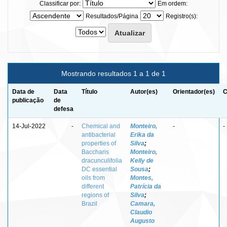
Classificar por:
Em ordem:
Resultados/Página
Registro(s):
Mostrando resultados 1 a 1 de 1
Data de
Data
Título
Autor(es)
Orientador(es)
C
publicação
de
defesa
14-Jul-2022
-
Chemical and
Monteiro,
-
-
antibacterial
Erika da
properties of
Silva
;
Baccharis
Monteiro,
dracunculifolia
Kelly de
DC essential
Sousa
;
oils from
Montes,
different
Patrícia da
regions of
Silva
;
Brazil
Camara,
Claudio
Augusto