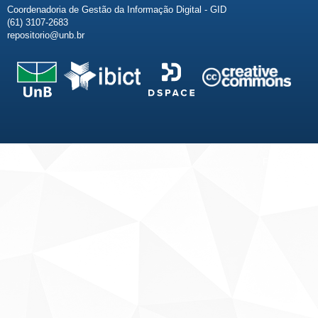
Coordenadoria de Gestão da Informação Digital - GID
(61) 3107-2683
repositorio@unb.br
Fale conosco
Sobre