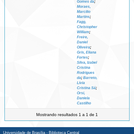
Gomes da
;
Moraes,
Marcilio
Martins
;
Fagg,
Christopher
William
;
Freire,
Daniel
Oliveira
;
Gris, Eliana
Fortes
;
Silva, Izabel
Cristina
Rodrigues
da
;
Barreto,
Lívia
Cristina Sá
;
Orsi,
Daniela
Castilho
Mostrando resultados 1 a 1 de 1
Universidade de Brasília - Biblioteca Central